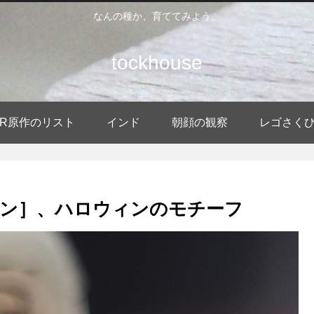
なんの種か、育ててみよう。
tockhouse
DER原作のリスト
インド
朝顔の観察
レゴさく
ン］、ハロウィンのモチーフ