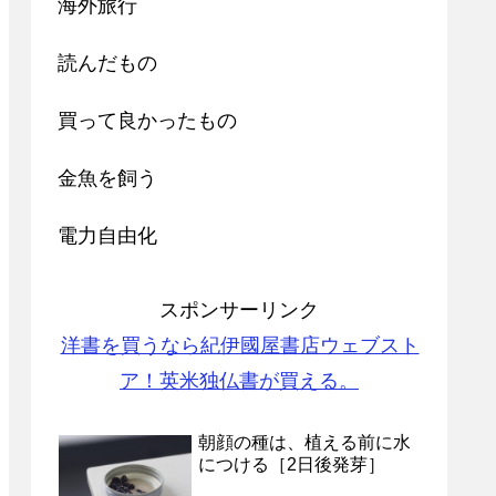
海外旅行
読んだもの
買って良かったもの
金魚を飼う
電力自由化
スポンサーリンク
洋書を買うなら紀伊國屋書店ウェブスト
ア！英米独仏書が買える。
朝顔の種は、植える前に水
につける［2日後発芽］