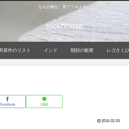
なんの種か、育ててみよう。
tockhouse
DER原作のリスト
インド
朝顔の観察
レゴさく
Facebook
LINE
2016.02.03