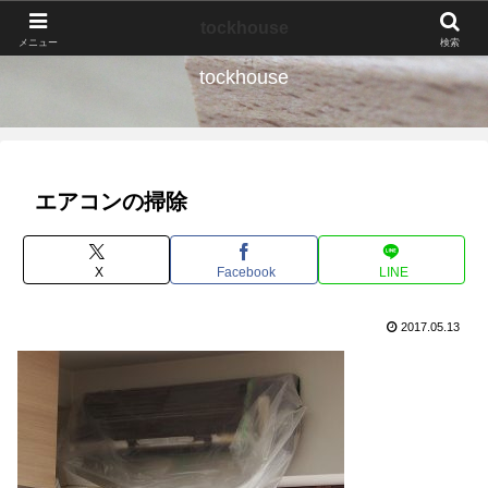
なんの種か、育ててみよう。
tockhouse
メニュー
検索
tockhouse
エアコンの掃除
X
Facebook
LINE
2017.05.13