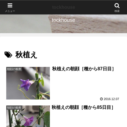
なんの種か、育ててみよう。
tockhouse
メニュー
検索
tockhouse
秋植え
秋植えの朝顔［種から87日目］
朝顔の観察
2016.12.07
秋植えの朝顔［種から85日目］
朝顔の観察