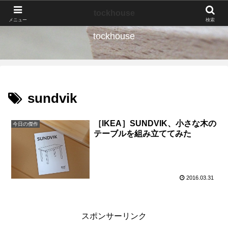
なんの種か、育ててみよう。
tockhouse
メニュー
検索
tockhouse
sundvik
［IKEA］SUNDVIK、小さな木の
今日の傑作
テーブルを組み立ててみた
2016.03.31
スポンサーリンク