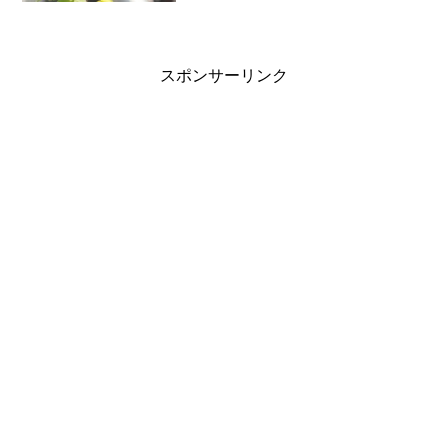
ントをあわせるだけで精一杯。レンズは
Olympus F.Zuiko Auto-s 38mm。
スポンサーリンク