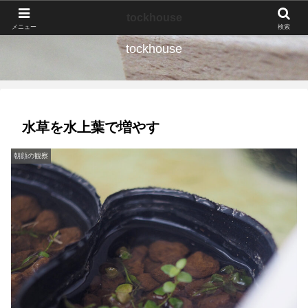
なんの種か、育ててみよう。
tockhouse
メニュー
検索
tockhouse
水草を水上葉で増やす
朝顔の観察