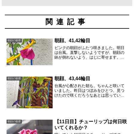
関連記事
朝顔、41,42輪目
朝顔の観察
ピンクの朝顔がふたつ咲きました。明日
は台風。直撃しないようですが、朝顔の
鉢が倒れないよう、はじに寄せます。朝
起きて確認すると、もう花が閉じかけて
います。風が強くて、花がゆれていまし
た。台風にまけるなー。がんばれー。
朝顔、43,44輪目
朝顔の観察
台風が心配された朝も、ちゃんと咲いて
いました。昨日はつぼみをひとつ、見つ
けたので咲くだろうなあとは思っていま
したが、ふたつ咲きました。青紫がふた
つ。強い風にも負けず、とてもきれいで
す。ひまわりとは違って、光の方向に向
かって咲く訳じゃないので...
【11日目】チューリップは何日咲
朝顔の観察
いてくれるか？