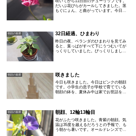
咲いてから11日目のチューリップです。
だいぶ花びらがカールしてきました。茎
もぐにょん、と曲がっています。今日も
天気が良く、あたたかです。咲いてか
ら、10日以上も花が楽しめました。横か
ら、咲ききったチューリップを見ていま
す。なんだかバラみたい...
32日経過、ひまわり
朝顔の観察
昨日の夜、ベランダのひまわりを見てみ
ると、葉っぱがすべて下にうつむいてが
っくりしていました。びっくりしまし
た。具合が悪いのではないかと心配して
いたのですが、朝になって日が当たる
と、ぴんぴんしていています。数時間で
こんなに葉が動くのか、と驚き...
咲きました
朝顔の観察
今日も咲きました。今日はピンクの朝顔
です。小学生の息子が学校で育てている
朝顔の鉢を、夏休み中は家でお世話をし
ます。持ち帰って比べてびっくりです。
同じ朝顔なのに、この差。やはり水槽に
さしたままでは、ひょろひょろにしかな
らないのかもしれません。...
朝顔、12輪13輪目
朝顔の観察
花がふたつ咲きました。青紫の朝顔。気
温は35度を越えるだろうとの予報で、も
う朝から暑いです。オールドレンズでも
撮影してみました。マニュアルなのでピ