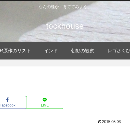
なんの種か、育ててみよう。
tockhouse
DER原作のリスト
インド
朝顔の観察
レゴさく
Facebook
LINE
2015.05.03