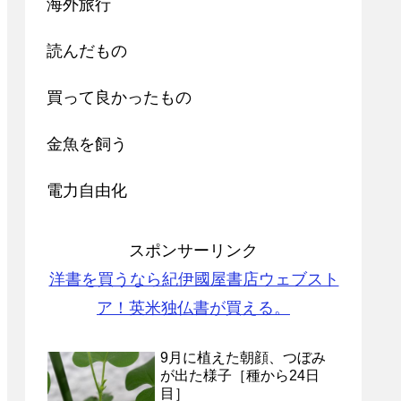
海外旅行
読んだもの
買って良かったもの
金魚を飼う
電力自由化
スポンサーリンク
洋書を買うなら紀伊國屋書店ウェブスト
ア！英米独仏書が買える。
9月に植えた朝顔、つぼみ
が出た様子［種から24日
目］