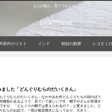
なんの種か、育ててみよう。
tockhouse
DER原作のリスト
インド
朝顔の観察
レゴさく
みました「どんぐりむらのだいくさん」
んぐりむらのだいくさん」なかやみわ作どんぐりたちの頭のぼう
何種類かあるようで、見ていて楽しいです。帽子やさんが登場す
ですが、「どんぐりの帽子は変えられるの？」と驚きました。ど
りむらのお話で、一部が観音開きになっており、大きく...