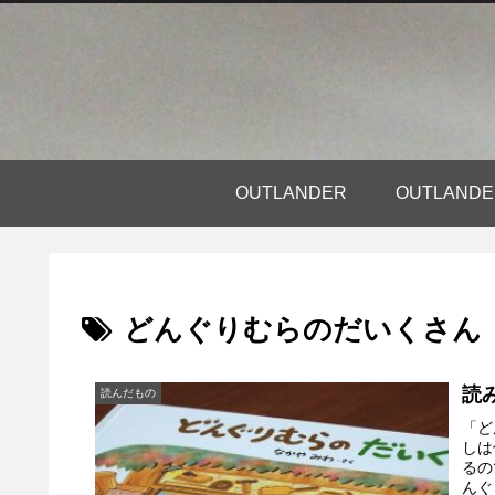
OUTLANDER
OUTLAN
どんぐりむらのだいくさん
読
読んだもの
「ど
しは
るの
んぐ