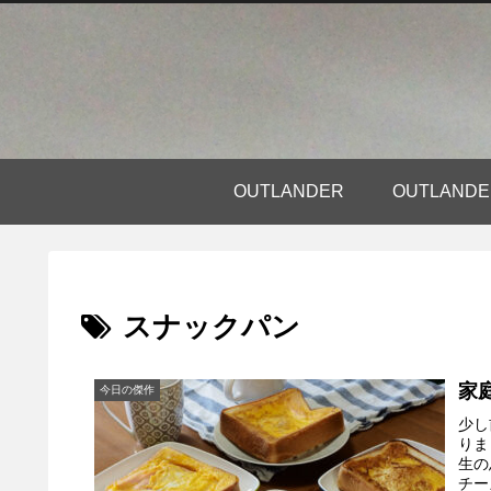
OUTLANDER
OUTLAN
スナックパン
家
今日の傑作
少し
りま
生の
チー