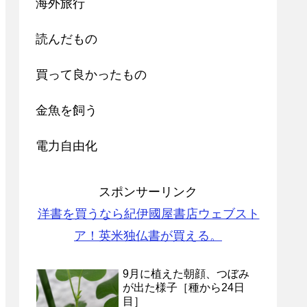
海外旅行
読んだもの
買って良かったもの
金魚を飼う
電力自由化
スポンサーリンク
洋書を買うなら紀伊國屋書店ウェブスト
ア！英米独仏書が買える。
9月に植えた朝顔、つぼみ
が出た様子［種から24日
目］