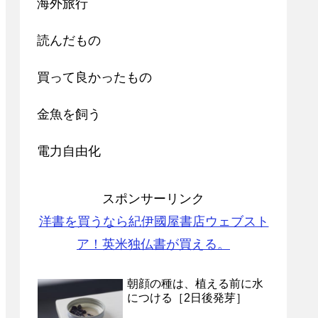
海外旅行
読んだもの
買って良かったもの
金魚を飼う
電力自由化
スポンサーリンク
洋書を買うなら紀伊國屋書店ウェブスト
ア！英米独仏書が買える。
朝顔の種は、植える前に水
につける［2日後発芽］