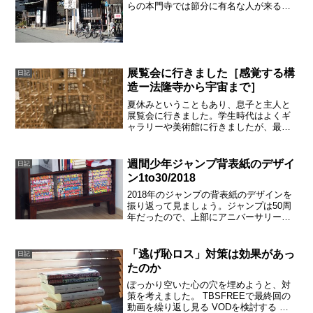
らの本門寺では節分に有名な人が来るの
で、ちょっと有名です。本門寺の周辺に
も、本門寺の中にもいくつもお寺があり
ます。これは正門です。門を通るとすぐ
に「節分福男福女連名」と...
展覧会に行きました［感覚する構
日記
造ー法隆寺から宇宙まで］
夏休みということもあり、息子と主人と
展覧会に行きました。学生時代はよくギ
ャラリーや美術館に行きましたが、最近
はめっきりご無沙汰でしたので、非常に
懐かしい感じがしました。思い返すとで
すね、同じ道を志す友人が周りにいた頃
週間少年ジャンプ背表紙のデザイ
日記
は、友人と一緒に出掛け、...
ン1to30/2018
2018年のジャンプの背表紙のデザインを
振り返って見ましょう。ジャンプは50周
年だったので、上部にアニバーサリーロ
ゴがついています。これは2018年を通じ
て配置されています。50周年の意気込み
ジャンプのサービス精神が伺えます。タ
「逃げ恥ロス」対策は効果があっ
日記
イトルロゴが...
たのか
ぽっかり空いた心の穴を埋めようと、対
策を考えました。 TBSFREEで最終回の
動画を繰り返し見る VODを検討する 原