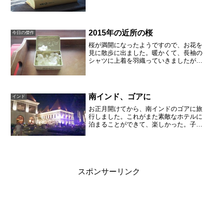
作を読む 他の作品を読む効果はあったの
でしょうか動画を繰り返し見てしまいま
す。何度見ても面白いです。特に最終回
が納得できる...
2015年の近所の桜
今日の傑作
桜が満開になったようですので、お花を
見に散歩に出ました。暖かくて、長袖の
シャツに上着を羽織っていきましたが、
上着はいらなかったかもしれません。気
がつくと、子供がきれいに落ちている桜
を拾って見せてくれました。大事にもっ
てかえるそうです。いつも...
南インド、ゴアに
インド
お正月開けてから、南インドのゴアに旅
行しました。これがまた素敵なホテルに
泊まることができて、楽しかった。子供
と一緒だからでしょうね。散歩しても、
プールサイドでのんびりしても楽しい。
まさかと思っていましたが、次男がUNO
を持ってきていて、南イ...
スポンサーリンク