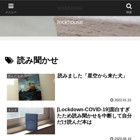
なんの種か、育ててみよう。
tockhouse
メニュー
検索
tockhouse
読み聞かせ
読みました「星空から来た犬」
読んだもの
2022.01.22
[Lockdown-COVID-19]面白すぎ
インド
たため読み聞かせを中断して自分
だけ読んだ本は
2020.05.15