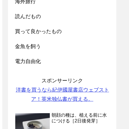
海外旅行
読んだもの
買って良かったもの
金魚を飼う
電力自由化
スポンサーリンク
洋書を買うなら紀伊國屋書店ウェブスト
ア！英米独仏書が買える。
朝顔の種は、植える前に水
につける［2日後発芽］