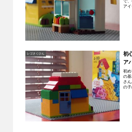
で、
アイ
初
レゴさくひん
ア
初め
の基
さん
の子