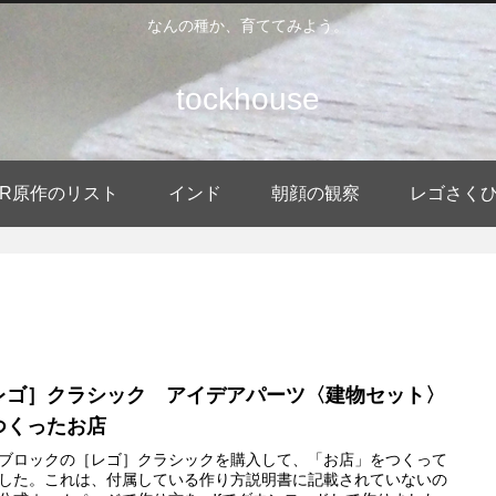
なんの種か、育ててみよう。
tockhouse
DER原作のリスト
インド
朝顔の観察
レゴさく
レゴ］クラシック アイデアパーツ〈建物セット〉
つくったお店
ブロックの［レゴ］クラシックを購入して、「お店」をつくって
した。これは、付属している作り方説明書に記載されていないの