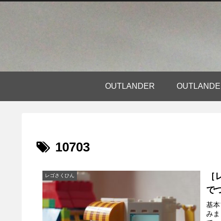
OUTLANDER
OUTLAN
10703
［
レゴさくひん
で
基本
みま