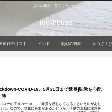
なんの種か、育ててみよう。
tockhouse
DER原作のリスト
インド
朝顔の観察
レゴさく
ockdown-COVID-19、5月31日まで延長]味覚を心配
た時
コロナの症状の一つに、「味覚を感じなくなる」というのがあり
よね。なので、味覚に異常があるかどうか、子供の言動に注意を