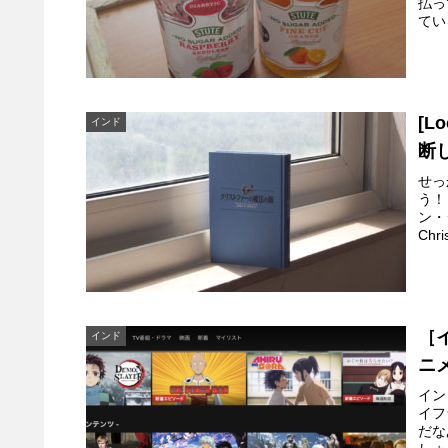
払っ
てい
[L
インド
断
せっ
う！
ン・
Chri
［
インド
ニ
イン
イフ
だな