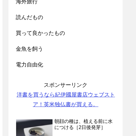
海外旅行
読んだもの
買って良かったもの
金魚を飼う
電力自由化
スポンサーリンク
洋書を買うなら紀伊國屋書店ウェブスト
ア！英米独仏書が買える。
朝顔の種は、植える前に水
につける［2日後発芽］