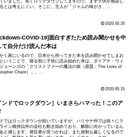
ていました。長くロックダウンしてますので、まず子供が感染し
るとは考えにくい。そこに、主人が「ジャムの味がさ、...
2020.05.20
ockdown-COVID-19]面白すぎたため読み聞かせを中
して自分だけ読んだ本は
かく家にいるので、日本から持ってきた本を読み聞かせてしまお
ということで、寝る前に子供に読み始めた本は、ダイアナ・ウィ
ジョーンズの「クリストファーの魔法の旅（原題：The Lives of
stopher Chant）」。...
2020.05.15
インドでロックダウン］いまさらハマった！このア
メ
ドではロックダウンが続いていますが、ハリヤナ州では徐々にラ
ライン維持以外の会社も動き始めており、解除に向かっているん
あと感じます。発症者が見つかれば、また規制も厳しくなるので