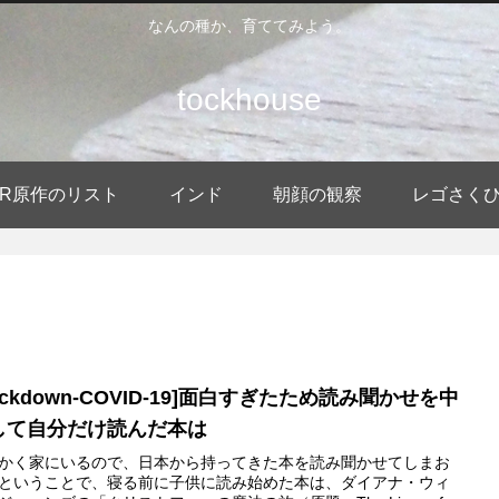
なんの種か、育ててみよう。
tockhouse
DER原作のリスト
インド
朝顔の観察
レゴさく
ockdown-COVID-19]面白すぎたため読み聞かせを中
して自分だけ読んだ本は
かく家にいるので、日本から持ってきた本を読み聞かせてしまお
ということで、寝る前に子供に読み始めた本は、ダイアナ・ウィ