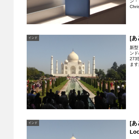
ン・
Chri
[あ
インド
新型
ンド
27
ます
[あ
インド
Lo