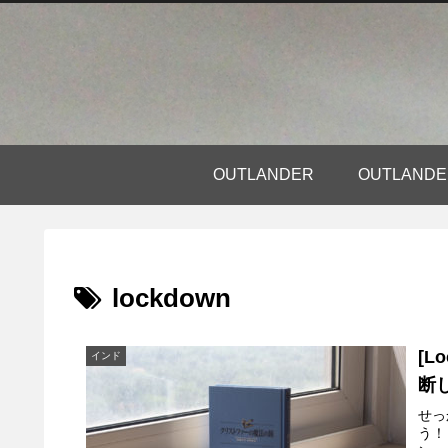
OUTLANDER
OUTLAN
lockdown
[L
インド
断
せっ
う！