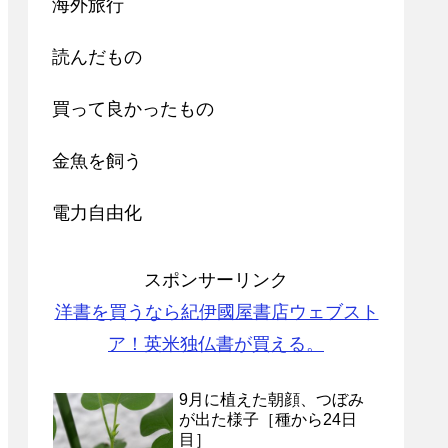
海外旅行
読んだもの
買って良かったもの
金魚を飼う
電力自由化
スポンサーリンク
洋書を買うなら紀伊國屋書店ウェブスト
ア！英米独仏書が買える。
9月に植えた朝顔、つぼみ
が出た様子［種から24日
目］