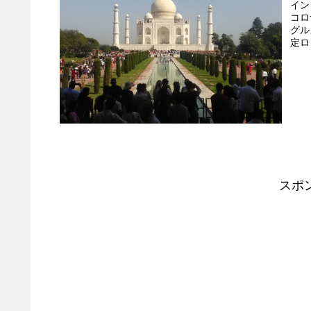
イン
コロ
グル
定ロ
スポ