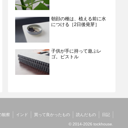
朝顔の種は、植える前に水
につける［2日後発芽］
子供が手に持って遊ぶレ
ゴ。ピストル
の観察
インド
買って良かったもの
読んだもの
日記
© 2014-2026 tockhouse.