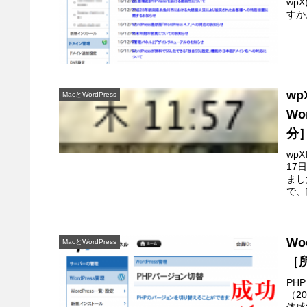
wp
すか
w
MacとWordPress
Wo
分
wp
17
まし
で、
Wo
MacとWordPress
［
PH
（2
体感