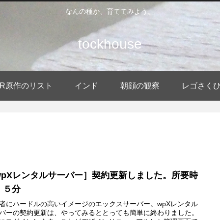
なんの種か、育ててみよう。
tockhouse
DER原作のリスト
インド
朝顔の観察
レゴさく
wpXレンタルサーバー］契約更新しました。所要時
：５分
者にハードルの高いイメージのエックスサーバー。wpXレンタル
バーの契約更新は、やってみるととっても簡単に終わりました。