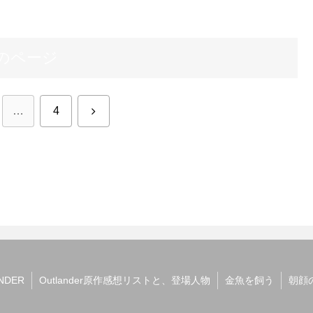
のページ
次
…
4
へ
NDER
Outlander原作感想リストと、登場人物
金魚を飼う
朝顔