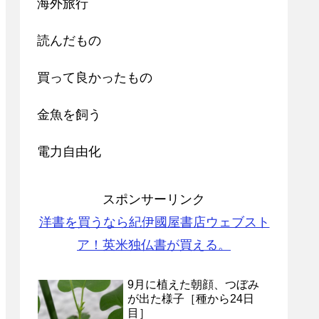
海外旅行
読んだもの
買って良かったもの
金魚を飼う
電力自由化
スポンサーリンク
洋書を買うなら紀伊國屋書店ウェブスト
ア！英米独仏書が買える。
9月に植えた朝顔、つぼみ
が出た様子［種から24日
目］