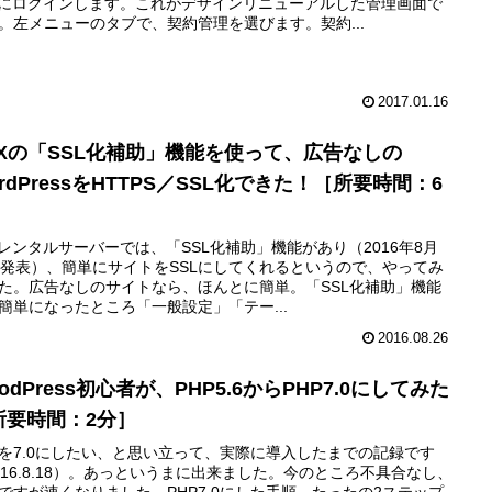
Xにログインします。これがデザインリニューアルした管理画面で
。左メニューのタブで、契約管理を選びます。契約...
2017.01.16
pXの「SSL化補助」機能を使って、広告なしの
rdPressをHTTPS／SSL化できた！［所要時間：6
］
Xレンタルサーバーでは、「SSL化補助」機能があり（2016年8月
日発表）、簡単にサイトをSSLにしてくれるというので、やってみ
た。広告なしのサイトなら、ほんとに簡単。「SSL化補助」機能
簡単になったところ「一般設定」「テー...
2016.08.26
odPress初心者が、PHP5.6からPHP7.0にしてみた
所要時間：2分］
Pを7.0にしたい、と思い立って、実際に導入したまでの記録です
016.8.18）。あっというまに出来ました。今のところ不具合なし、
ですが速くなりました。PHP7.0にした手順、たったの2ステップ