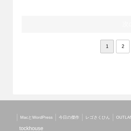
次
1
2
MacとWordPress
今日の傑作
レゴさくひん
OUTLA
tockhouse