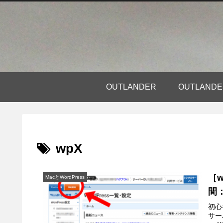
OUTLANDER
OUTLAN
wpX
［
MacとWordPress
間
初心
サー