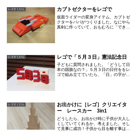
カブトゼクターをレゴで
レゴさくひん
仮面ライダーの変身アイテム、カブトゼ
クターをパパがつくりました。なにやら
真剣に作っていて、おもむろに「でき
た！」とドヤ顔で子供たちに見せていま
した。下の画像をクリックするとスライ
ドショーとして見ることができます。こ
れは、長男がつくったサソー...
レゴで「５月３日」憲法記念日
レゴさくひん
子どもに質問されました。「どうして日
本の国旗なの？」５月３日の日付ををレ
ゴで組み立てていたら、「日」の字が低
いので国旗を重ねました。なぜ、ここに
国旗があるのか、子どもは不思議に思っ
たようです。日本の国としての祝日だか
ら、国旗を掲揚する習慣が...
お出かけに［レゴ］クリエイタ
レゴさくひん
ー レースカー 3in1
どうしたら、お出かけ時に子供が大人し
くしていてくれるか、考えました。そし
て見事に成功！子供から目を離す事はで
きませんが、少なくともケンカがはじま
ったりはしません。主人が用事をすませ