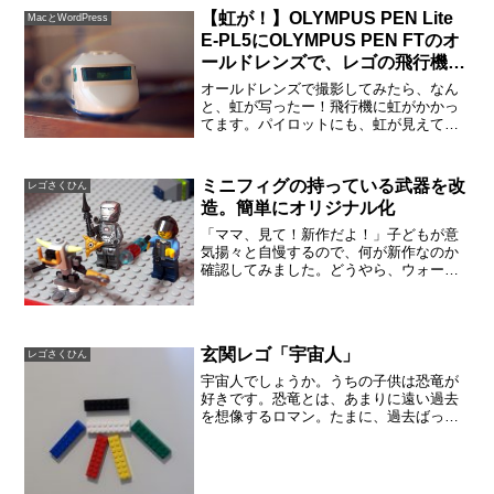
る間に、どこかで休憩しながら子供にレ
【虹が！】OLYMPUS PEN Lite
MacとWordPress
ゴを持たせてみました。［...
E-PL5にOLYMPUS PEN FTのオ
ールドレンズで、レゴの飛行機を
撮った！
オールドレンズで撮影してみたら、なん
と、虹が写ったー！飛行機に虹がかかっ
てます。パイロットにも、虹が見えてい
るのかもしれません。「あ！虹だ！」と
笑顔を見せています。［レゴ］シティの
旅客機を組み立てたレゴの飛行機が組み
ミニフィグの持っている武器を改
レゴさくひん
上がったようなので、写真...
造。簡単にオリジナル化
「ママ、見て！新作だよ！」子どもが意
気揚々と自慢するので、何が新作なのか
確認してみました。どうやら、ウォーマ
シーンが持っている武器が、オリジナル
だと主張しています。手裏剣がくっつい
てますね。ちょっとパーツを足してみた
だけでも、子どもはうれし...
玄関レゴ「宇宙人」
レゴさくひん
宇宙人でしょうか。うちの子供は恐竜が
好きです。恐竜とは、あまりに遠い過去
を想像するロマン。たまに、過去ばっか
りじゃん、と思う事もあります。しか
し、今日の作品は宇宙人？少なくとも、
宇宙人は過去のものではありませんし
（たぶん）、未来的なテイスト...