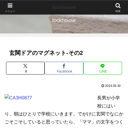
なんの種か、育ててみよう。
tockhouse
メニュー
検索
tockhouse
玄関ドアのマグネット-その2
X
Facebook
LINE
2014.05.30
長男が小学
校にはい
り、朝はひとりで学校にいきます。でがけに玄関でなにか
ごそごそしていると思っていたら、「ママ」の文字をつく