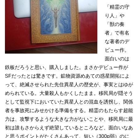
「精霊の守
り人」や
「獣の奏
者」で有名
な著者のデ
ビュー作。
面白いのは
鉄板だろうと思い、購入しました。まさかデビュー作が
SFだったとは驚きです。鉱物資源めあての惑星開拓によ
って、絶滅させられた先住異星人の歴史が、事実とはゆが
められている。大量殺人もかくしたまま。移民局が隠そう
として監視下においていた異星人との混血を誘拐し、関係
者を事故死にみせかける準備をする。精霊のもたらす超能
力は、攻撃するような大きな力がないことや、移民局に最
初は誰もさからえず絶望しているところなど、面白いなあ
と思うポイントがたくさんあって、短い（300p弱）のに