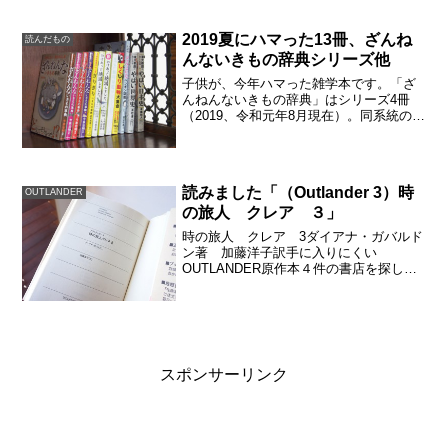
はオーラが青いのだと告げます。マスタ
ー・レーモンは、「時の旅人」の中でも
2019夏にハマった13冊、ざんね
読んだもの
群を抜いて情報と時を超えた経...
んないきもの辞典シリーズ他
子供が、今年ハマった雑学本です。「ざ
んねんないきもの辞典」はシリーズ4冊
（2019、令和元年8月現在）。同系統のう
んちく本も合わせると12冊。小学校でも
人気でした。夏休みの宿題の読書でもOK
か？小学校またはクラスによって、夏休
みの宿題の読書...
読みました「（Outlander 3）時
OUTLANDER
の旅人 クレア ３」
時の旅人 クレア 3ダイアナ・ガバルド
ン著 加藤洋子訳手に入りにくい
OUTLANDER原作本４件の書店を探して
みて、このシリーズを置いてあったのは
１カ所だけでした。そして、店頭で問い
合わせても最初の数巻はメーカーに在庫
がなく入荷の見込みがあ...
スポンサーリンク