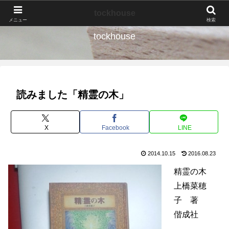
なんの種か、育ててみよう。
tockhouse
メニュー
検索
tockhouse
読みました「精霊の木」
X
Facebook
LINE
2014.10.15
2016.08.23
精霊の木
上橋菜穂
子 著
偕成社