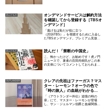
んかは、ローマの休日みたいでした。ち
ょっと恋愛コメディのようで、女の子も
楽しめる内容です。ゾロリはミャン王女
とゲームの世界に行くか、...
オンデマンドサービスは解約方法
読んだもの
を確認してから登録する［TBSオ
ンデマンド］
「逃げるは恥だが役に立つ
（2016TBS）」を視聴するために入会し
たTBSオンデマンド。プレミアム見放題
コースで、何度も「逃げ恥」を見直しま
した。2017年３月に「逃げるは恥だが役
に立つ（2016TBS）」Blu-rayボックスが
読んだ！「禁断の中国史」
読んだもの
発売されま...
こ、怖かったけど、お勧めです！虎ノ門
ニュースで、著者の百田尚樹氏がこの本
の文体についてコメントしておられまし
た。あまりにも内容がすごいので、読み
すすめられるように、文体についてはか
なり考えたとのこと。なんと、始皇帝の
セリフも、後宮のレディた...
クレアの先祖はファーガス？マス
OUTLANDER
ター・レーモン？オーラの色で
「時の旅人」の血統がわかる
【OUTLANDER考察】
「（アウトランダー外伝）追憶の時の
扉」にて、マスター・レーモンが登場
し、サン・ジェルマン伯爵と血縁関係だ
と判明しました。さらにレーモンの血統