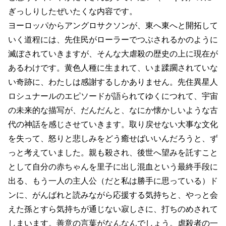
ぎっしりしたぜいたくな内容です。
ヨーロッパからアングロサクソンが、東へ東へと開拓して
いく道程には、先住民がローラーでつぶされるかのように
滅ぼされていきますが、そんな大虐殺の歴史の上に現在が
あるわけです。黄色人種に生まれて、いま蹂躙されていな
い奇跡に、わたしは感謝するしかありません。先住異星人
ロシュナールのエピソードが語られてゆくにつれて、宇宙
の未来的な描写が、だんだんと、なにか懐かしいような古
代の神話を感じさせていきます。取り戻せない大事な文化
を失って、怒りと悲しみをどう癒せばいいんだろうと、ず
っと考えていました。親も殺され、後世へ望みを託すこと
として自分の赤ちゃんを里子に出し混血という最終手段に
出る、もう一人の主人公（だと私は勝手に思っている）ド
ンに、がんばれと読みながら応援する気持ちと、やっと会
えた孫とすら気持ちが通じない寂しさに、打ちのめされて
しまいます。善意の言葉がなんなんでしょう。虐殺者の一