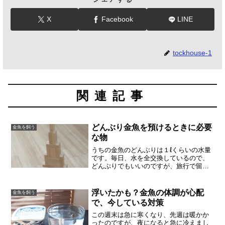
X
Facebook
LINE
tockhouse-1
関連記事
どんぶり金魚を預けるときに必要
金魚を飼う
な物
うちの金魚のどんぶりは１ℓくらいの水量
です。毎日、水を全交換しているので、
どんぶりでもいいのですが、旅行で留守
にするときは、大きな入れ物に移っても
らって、お留守番してもらいます。３日
ほどの旅行はへいちゃらです。また、旅
浮いたかも？金魚の体調が心配
金魚を飼う
行が長い場合は、預かっ...
で、今している対策
この週末は急に寒くなり、先週は暖かか
ったのですが、夜になると急に冷えまし