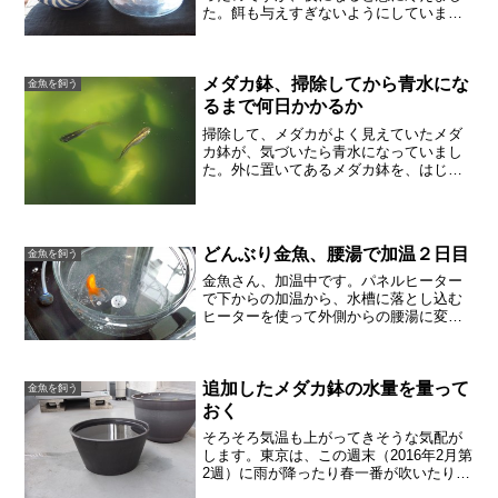
た。餌も与えすぎないようにしていまし
たが、黒いほう（リュウタロス）がふら
っと浮いたのを見ました。餌を与えた直
後です。転覆の対処、今回のポイント心
メダカ鉢、掃除してから青水にな
を落ち着けて、転覆病の対...
金魚を飼う
るまで何日かかるか
掃除して、メダカがよく見えていたメダ
カ鉢が、気づいたら青水になっていまし
た。外に置いてあるメダカ鉢を、はじめ
て水換えしたのが、今年の8月。昨年の7
月にメダカ鉢に水道水を入れて水量を量
っていたので、ちょうど1年は水換えも掃
除もしなかったようで...
どんぶり金魚、腰湯で加温２日目
金魚を飼う
金魚さん、加温中です。パネルヒーター
で下からの加温から、水槽に落とし込む
ヒーターを使って外側からの腰湯に変更
して3日目です。もうすっかり元気に泳ぎ
まわり、餌も粒餌を吸水しないで与えて
います。餌は１粒あげて、しばらくして
追加したメダカ鉢の水量を量って
から様子をみながらまた...
金魚を飼う
おく
そろそろ気温も上がってきそうな気配が
します。東京は、この週末（2016年2月第
2週）に雨が降ったり春一番が吹いたりし
てから、暖かくなりそうです。そうなれ