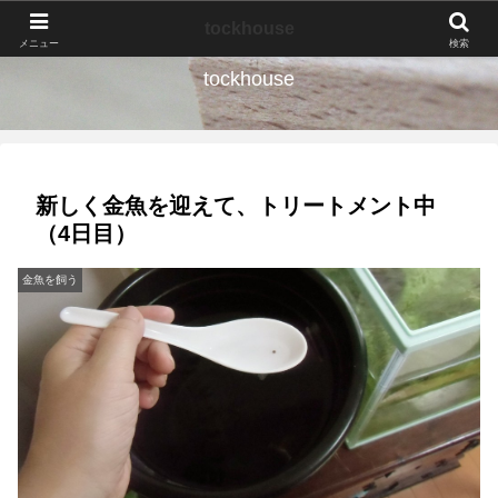
なんの種か、育ててみよう。
tockhouse
メニュー
検索
tockhouse
新しく金魚を迎えて、トリートメント中
（4日目）
金魚を飼う