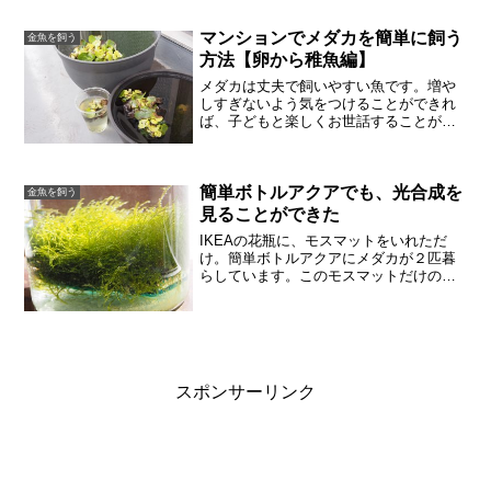
は、ベランダで水換えしたり短時間です
が日光浴させたりしますが...
マンションでメダカを簡単に飼う
金魚を飼う
方法【卵から稚魚編】
メダカは丈夫で飼いやすい魚です。増や
しすぎないよう気をつけることができれ
ば、子どもと楽しくお世話することがで
きます。マンションでも簡単にメダカ飼
育できました。卵についてメダカの卵を
見つけたら、親メダカと隔離しましょ
簡単ボトルアクアでも、光合成を
う。水草があると、非常に簡...
金魚を飼う
見ることができた
IKEAの花瓶に、モスマットをいれただ
け。簡単ボトルアクアにメダカが２匹暮
らしています。このモスマットだけのボ
トルでも、メダカは卵を産んでいました
ので、快適だったのだと思います。水換
えしたら、気泡が出てきたガラスに苔が
うっすら付いてきたので...
スポンサーリンク