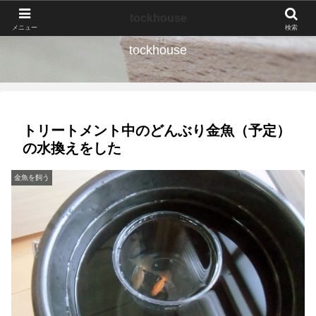
なんの種か、育ててみよう。
tockhouse
メニュー
検索
tockhouse
トリートメント中のどんぶり金魚（予定）
の水換えをした
金魚を飼う