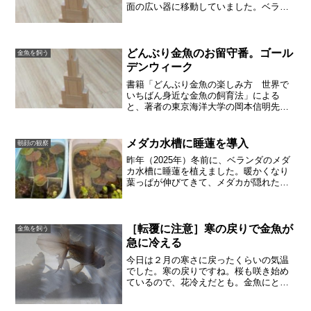
面の広い器に移動していました。ベラン
ダで親メダカたちの水鉢に並べておいた
のですが、ある日、水が干上がりそうに
なっていることに気づきました。あわて
て水を足したのですが、小...
どんぶり金魚のお留守番。ゴール
金魚を飼う
デンウィーク
書籍「どんぶり金魚の楽しみ方 世界で
いちばん身近な金魚の飼育法」による
と、著者の東京海洋大学の岡本信明先生
は、「１週間も留守にすることがある」
そうです。この本のなかでは、金魚のお
留守番について、２カ所で述べられてい
メダカ水槽に睡蓮を導入
朝顔の観察
ます。1週間の留守の前、大...
昨年（2025年）冬前に、ベランダのメダ
カ水槽に睡蓮を植えました。暖かくなり
葉っぱが伸びてきて、メダカが隠れたり
します。可愛いです！冬の間、メダカ飼
育はやることなくて寂しかったから、め
っちゃ楽しい。10年以上前から、我が家
には金魚やメダカが...
［転覆に注意］寒の戻りで金魚が
金魚を飼う
急に冷える
今日は２月の寒さに戻ったくらいの気温
でした。寒の戻りですね。桜も咲き始め
ているので、花冷えだとも。金魚にとっ
ては、急に冷えて浮き始めてくるのでは
ないかと警戒していました。暖かい日に