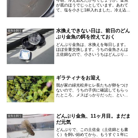
今朝、冷え込んだからでしょうか。金魚
が底のほうでじっとしています。あわて
て、塩を小さじ1杯入れました。冷え込ん
だといっても、10度以下にもなっていな
いでしょうに、調子が悪くなってしまい
ました。週末は餌を切っているので、こ
のまま塩水で療養して...
水換えできない日は、前日のどん
金魚を飼う
ぶり金魚の餌を控えておく
どんぶり金魚は、水換えを毎日します。
ほぼ全量交換します。うちの金魚さんは
土佐錦なので、小さいうちはどんぶり生
活が合っているのかもしれません。ショ
ップで金魚を購入したときに、水換えは
大事だとききました。水換えできない日
は、前日から準備してあげ...
ギラティナをお迎え
日記
我が家の緑光松井ヒレ長たちが卵をつけ
ないので、うちの子供に確認してもらっ
たところ、メスばっかりだった、とい
う。。。今年も埼玉の某有名メダカ屋さ
んに行ってきました。緑光系統の品種を
選ぶしかし、緑光はもう買うことができ
なかったので、緑光系統の品...
どんぶり金魚、11ヶ月目。まだま
金魚を飼う
だ元気
どんぶりで、この土佐金（土佐錦とも書
く）を飼い始めてから、もうすぐ１年に