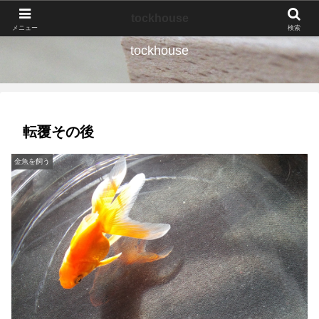
なんの種か、育ててみよう。
tockhouse
メニュー
検索
tockhouse
転覆その後
金魚を飼う