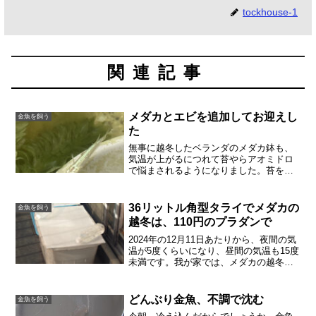
tockhouse-1
関連記事
メダカとエビを追加してお迎えし
金魚を飼う
た
無事に越冬したベランダのメダカ鉢も、
気温が上がるにつれて苔やらアオミドロ
で悩まされるようになりました。苔をと
ってもらおうと思い、ミナミヌマエビを
11匹、ネットで購入。そして迷いに迷っ
たすえに、メダカも追加して購入。緑光
36リットル角型タライでメダカの
金魚を飼う
緑光という品種です。2...
越冬は、110円のプラダンで
2024年の12月11日あたりから、夜間の気
温が5度くらいになり、昼間の気温も15度
未満です。我が家では、メダカの越冬を
考える時期です。今回は越冬準備も簡単
にすましました。11月（2024年）はそこ
そこ暖かかったのですが、さすがに12月
どんぶり金魚、不調で沈む
金魚を飼う
中旬...