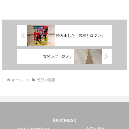
読みました「若様とロマン」
玄関レゴ「花火」
ホーム
朝顔の観察
tockhouse
MacとWordPress
今日の傑作