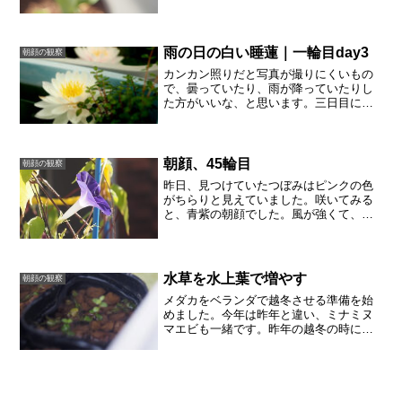
た。小学校に入学するのに、期待と不安
でいっぱいでしたが、毎日学校に笑顔で
通っています。学校に慣れる...
雨の日の白い睡蓮｜一輪目day3
朝顔の観察
カンカン照りだと写真が撮りにくいもの
で、曇っていたり、雨が降っていたりし
た方がいいな、と思います。三日目にな
り、花びらにキズが見えますが、それで
も十分キレイです。並んで咲いてくれて
いるのが嬉しくて、この3日ほどはちゃん
と写真に残そうと思って...
朝顔、45輪目
朝顔の観察
昨日、見つけていたつぼみはピンクの色
がちらりと見えていました。咲いてみる
と、青紫の朝顔でした。風が強くて、も
うボロボロ。筋ができています。花が落
ちて、だいぶ種をつけてきました。今日
のつぼみも、やっぱりピンクの色が見え
ています。でも青紫なんで...
水草を水上葉で増やす
朝顔の観察
メダカをベランダで越冬させる準備を始
めました。今年は昨年と違い、ミナミヌ
マエビも一緒です。昨年の越冬の時に
は、「水草があると安心なのになあ」と
思っていました。そしてアクア系の動画
を参考にしつつ、自分でできる範囲（な
るべく家にある道具の範囲）...