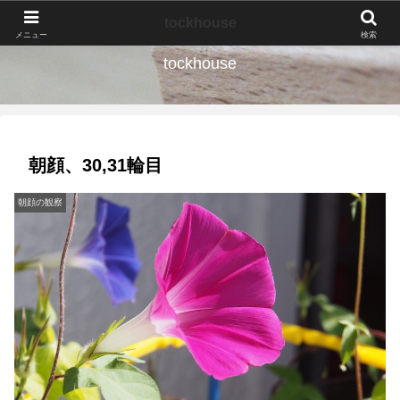
なんの種か、育ててみよう。
tockhouse
メニュー
検索
tockhouse
朝顔、30,31輪目
朝顔の観察