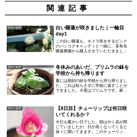
関連記事
白い睡蓮が咲きました｜一輪目
朝顔の観察
day1
この白い睡蓮も、キメラ咲きするピンク
のバンコクキャンディと一緒に、某有名
睡蓮農園から購入させていただきまし
た。昨年（2025年）秋のことです。秋に
植えつけて、キレイに咲いてくれまし
た。まだ次の蕾も控えています。美しす
冬休みのあいだ、プリムラの鉢を
朝顔の観察
ぎてお迎えしてしまった、...
学校から持ち帰ります
夏には朝顔の鉢を学校から持ち帰りまし
た。これは枯らさずに学校に返すことが
できました。今度はプリムラです。家で
預かるということですが、ベランダに出
していいものでしょうか。この鉢は学校
の教室の中にあったようです。プリムラ
【8日目】チューリップは何日咲
朝顔の観察
は多年草なのですが、夏の...
いてくれるか？
今日も暖かい日でした。朝はやく花が閉
じていましたが、日が高くなってくると
徐々に開いてきます。このチューリップ
は卒園記念に子供が球根から植えまし