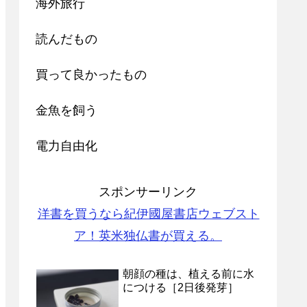
海外旅行
読んだもの
買って良かったもの
金魚を飼う
電力自由化
スポンサーリンク
洋書を買うなら紀伊國屋書店ウェブスト
ア！英米独仏書が買える。
朝顔の種は、植える前に水
につける［2日後発芽］