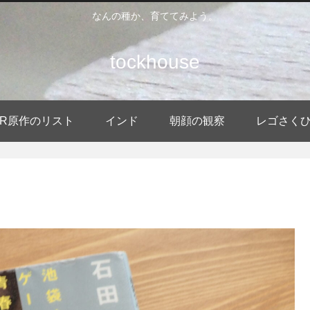
なんの種か、育ててみよう。
tockhouse
DER原作のリスト
インド
朝顔の観察
レゴさく