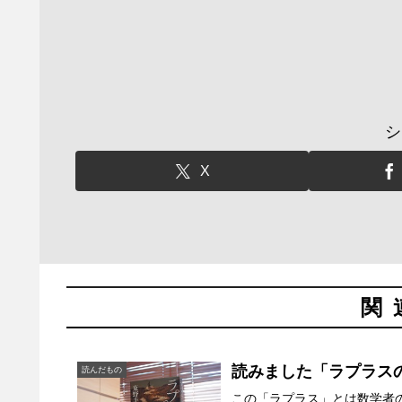
シ
X
関
読みました「ラプラス
読んだもの
この「ラプラス」とは数学者