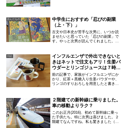
もマイクラの魅力。プレステ４のマイク
ラも、景色がキレイになってきました。
海面に落ちる船の影がいい感じ。半分以
上が崩れてしまって、内部...
中学生におすすめ「忍びの副業
読んだもの
（上・下）」
古文や日本史が苦手な次男に、いつか読
ませたいと思っていた「忍びの副業」で
す。やっと次男が読んでくれました。面
白かったそうです！畠中恵著「忍びの副
業（上・下）」マンガやドラマに負けな
いほど、気負いなく楽しめる時代もので
インフルエンザで外出できないと
日記
す。登場する忍びにもいく...
きはネットで注文もアリ！生姜パ
ウダーとリンゴジュースは７時間
で到着
前の記事で、家族がインフルエンザにか
かり、紅茶＋黒糖入り生姜パウダーや、
リンゴのすりおろしを用意したと書きま
した。しかし、自分がインフルエンザに
かかると、買い物も満足に行く事ができ
ません。生姜パウダーも切れかかってる
２階建ての新幹線に乗りました。
日記
し、リンゴをむくのもツラ...
車の移動よりラク？
このお正月(2016)、初めて新幹線に乗っ
た子供たち。特に次男は喜びました。２
階建てなんですね。私も驚きました（そ
して嬉しかった）。新潟まで１時間ちょ