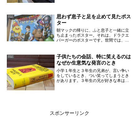
っと。車で移動する事が多いのですが、
新幹線に乗ってしまえば非常にラクで早
くて快適でした。M...
思わず息子と足を止めて見たポス
日記
ター
朝マックの帰りに、ふと息子と一緒に立
ち止まったポスター。それは、ドラクエ
バーガーのポスターです。世間では、リ
メイクのドラクエ７の体験版がダウンロ
ードされていますが（2026.2月現在。も
ちろんうちもDL済み）、リメイクのドラ
子供たちの会話、特に笑えるのは
日記
クエ１を家族で遊...
なぜか生意気な発言のとき
小学１年生と３年生の兄弟が、言い争い
をしているとき、つい笑ってしまうとき
があります。３年生の兄が好きな本は
「バーティミアス」。１巻、２巻、３巻
と読み終え、また１巻から読み始めるほ
ど気に入っています。寝る前の読み聞か
せでは、ここ数年バーティミ...
スポンサーリンク