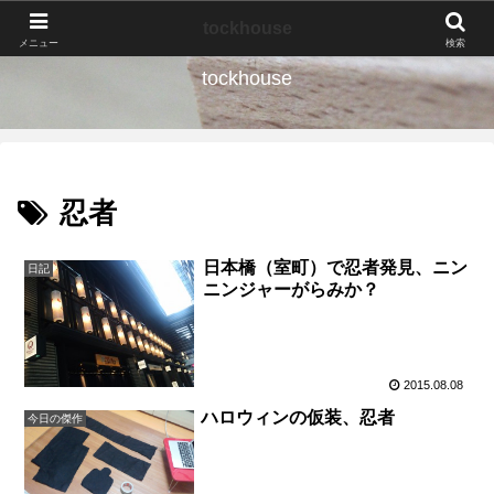
なんの種か、育ててみよう。
tockhouse
メニュー
検索
tockhouse
忍者
日本橋（室町）で忍者発見、ニン
日記
ニンジャーがらみか？
2015.08.08
ハロウィンの仮装、忍者
今日の傑作