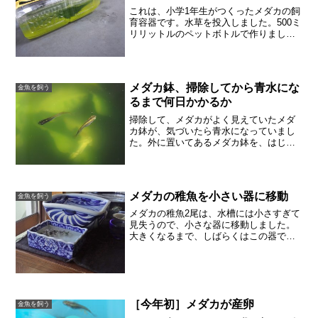
これは、小学1年生がつくったメダカの飼
育容器です。水草を投入しました。500ミ
リリットルのペットボトルで作りまし
た。作ったときの様子、10日前この10日
間で、メダカの稚魚にしたお世話餌や
り。1日１回、朝。すりつぶしたパウダー
状の餌をほんのち...
メダカ鉢、掃除してから青水にな
金魚を飼う
るまで何日かかるか
掃除して、メダカがよく見えていたメダ
カ鉢が、気づいたら青水になっていまし
た。外に置いてあるメダカ鉢を、はじめ
て水換えしたのが、今年の8月。昨年の7
月にメダカ鉢に水道水を入れて水量を量
っていたので、ちょうど1年は水換えも掃
除もしなかったようで...
メダカの稚魚を小さい器に移動
金魚を飼う
メダカの稚魚2尾は、水槽には小さすぎて
見失うので、小さな器に移動しました。
大きくなるまで、しばらくはこの器で育
てます。この器は、ポケットティッシュ
のティッシュケースです。どんぶりメダ
カでもいいなあ、と思っています。メダ
カは水を汚さないので、...
［今年初］メダカが産卵
金魚を飼う