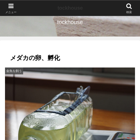
なんの種か、育ててみよう。
tockhouse
メニュー
検索
tockhouse
メダカの卵、孵化
金魚を飼う