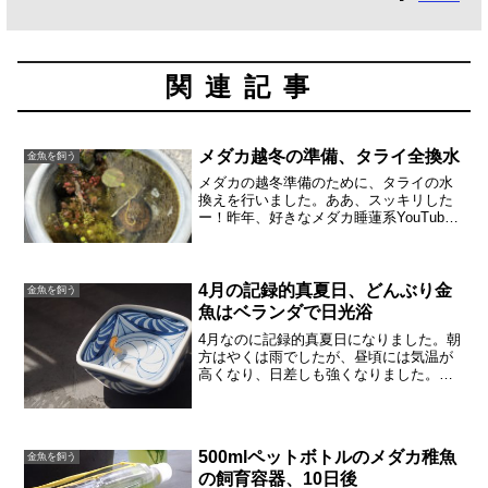
関連記事
メダカ越冬の準備、タライ全換水
金魚を飼う
メダカの越冬準備のために、タライの水
換えを行いました。ああ、スッキリした
ー！昨年、好きなメダカ睡蓮系YouTube
チャンネルで、「越冬前、リセットする
ように」との配信があり、その通りにタ
ライをリセットしてみたところ、越冬後
のメダカの調子がす...
4月の記録的真夏日、どんぶり金
金魚を飼う
魚はベランダで日光浴
4月なのに記録的真夏日になりました。朝
方はやくは雨でしたが、昼頃には気温が
高くなり、日差しも強くなりました。泳
ぐ金魚の影も、くっきりしてます。春と
いうより、真夏のような日差しでした。
せっかくなので、どんぶり金魚をベラン
ダに出して、日光浴させ...
500mlペットボトルのメダカ稚魚
金魚を飼う
の飼育容器、10日後