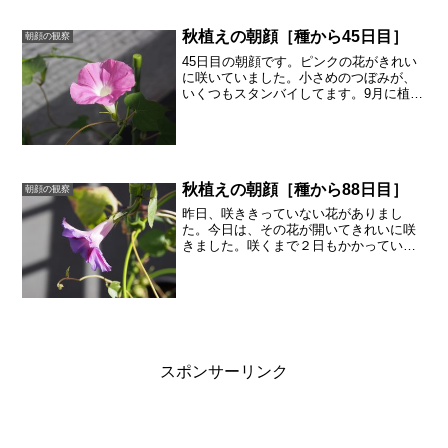
秋植えの朝顔［種から45日目］
朝顔の観察
45日目の朝顔です。ピンクの花がきれい
に咲いていました。小さめのつぼみが、
いくつもスタンバイしてます。9月に植え
た朝顔ですが、10月下旬になってもまだ
咲きそうです。天気がよくて、暖かい日
射し。気温が上がってくると、すぐにし
ぼんでしまいます。
秋植えの朝顔［種から88日目］
朝顔の観察
昨日、咲ききっていない花がありまし
た。今日は、その花が開いてきれいに咲
きました。咲くまで２日もかかっていま
した。昨日は、朝顔の花が寒さのせいで
咲ききらないのかな、と思っていまし
た。写真を振り返ってみると同じ花だと
わかりました。写真で記録をと...
スポンサーリンク