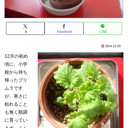
X
Facebook
LINE
2014.12.20
12月の初め
頃に、小学
校から持ち
帰ったプリ
ムラです
が、寒さに
枯れること
も無く順調
に育ってい