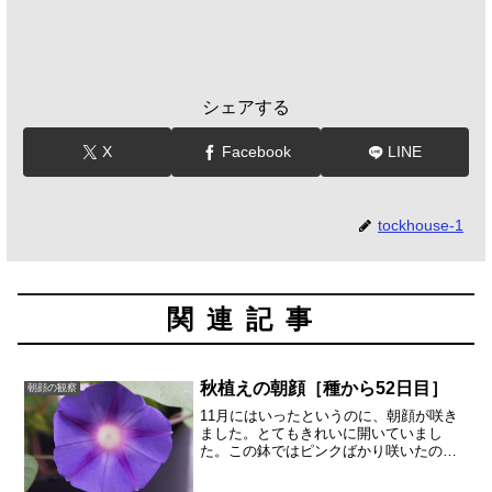
シェアする
X
Facebook
LINE
tockhouse-1
関連記事
秋植えの朝顔［種から52日目］
朝顔の観察
11月にはいったというのに、朝顔が咲き
ました。とてもきれいに開いていまし
た。この鉢ではピンクばかり咲いたので
すが、青紫の朝顔です。星形の模様があ
り、花びらが少し波打ったかたちもかわ