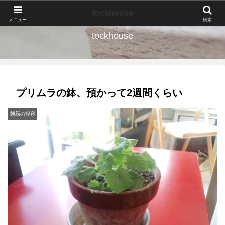
なんの種か、育ててみよう。
tockhouse
メニュー
検索
tockhouse
プリムラの鉢、預かって2週間くらい
朝顔の観察