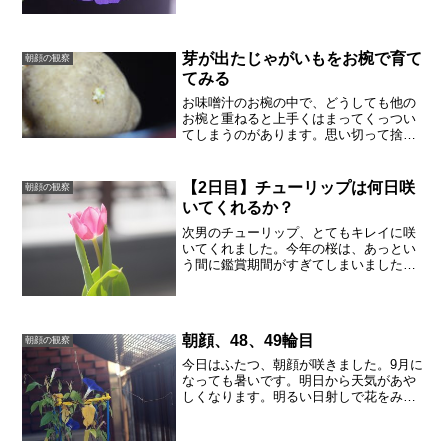
いいです。この秋に植えた朝顔の鉢は、
みな小さな花でしたが、そ...
芽が出たじゃがいもをお椀で育て
朝顔の観察
てみる
お味噌汁のお椀の中で、どうしても他の
お椀と重ねると上手くはまってくっつい
てしまうのがあります。思い切って捨て
ることにしたんですが、実は思いきれて
いなくて、結局、捨てられませんでし
た。そして、なんとなく家にあったじゃ
【2日目】チューリップは何日咲
朝顔の観察
がいもを入れてみることに。...
いてくれるか？
次男のチューリップ、とてもキレイに咲
いてくれました。今年の桜は、あっとい
う間に鑑賞期間がすぎてしまいました。
雨が降ったり急に暖かくなったり、花見
のタイミングは難しかったです。チュー
リップはどのくらい楽しめるのでしょう
か。咲いて2日目のチュー...
朝顔、48、49輪目
朝顔の観察
今日はふたつ、朝顔が咲きました。9月に
なっても暑いです。明日から天気があや
しくなります。明るい日射しで花をみる
ことができるのは、今日までかもしれま
せん。支えの内側にも咲いています。