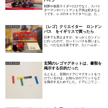
バイク
戦隊や仮面ライダーだけでなく、スパイ
ダーマンやバットマンも子供は好きなよ
うです。レゴのキャラクターには、たま
にギミック満載のものがあり、「本気で
作り込んでるな」「惚れ込んでるな」と
制作者の意気込みを感じるときがありま
［レゴ］クリエイター ロンドン
レゴさくひん
す。好きなんでしょうね、...
バス をイギリスで買ったら
日本でも買えますが、せっかくロンドン
に行ったので、ロンドンバスを買いまし
た。べたなお土産ですが、たいへんかわ
いくて気に入っています。イギリスで買
ったら約1500円だった10ポンドなので、
日本円で1500円しないくらいです（2017
年6月）。...
玄関のレゴマグネットは、書類を
レゴさくひん
掲示する目的だった
もともと、玄関のドアにマグネットをつ
けているのは、お知らせのプリントなど
を掲示するためでした。ドアにごてごて
とくっつけているのは好きではないので
すが、便利なのでクリップ付きのマグネ
ットをつけてあります。レゴ専門店「ク
リックブリック」でこの商...