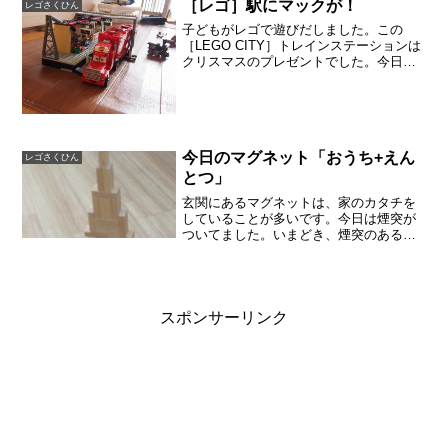
［レゴ］駅にマックが！
レゴさくひん
子どもがレゴで遊びだしました。この
［LEGO CITY］トレインステーションは
クリスマスのプレゼントでした。今日
は、電車でなくて違うお客さんが駅に入
ってきたようです。カーズのマックで
す。マックは、ライトニング・マックイ
ーンを載せてくれる仲間...
今日のマグネット「おうち+えん
レゴさくひん
とつ」
玄関にあるマグネットは、家のカタチを
していることが多いです。今日は煙突が
ついてました。いまどき、煙突のある家
を見ることもないので、やはり絵本の挿
絵を見てかわいい家のカタチを知ったの
ではないかと思います。横に広い家は平
屋の豪邸のようですが、こ...
スポンサーリンク