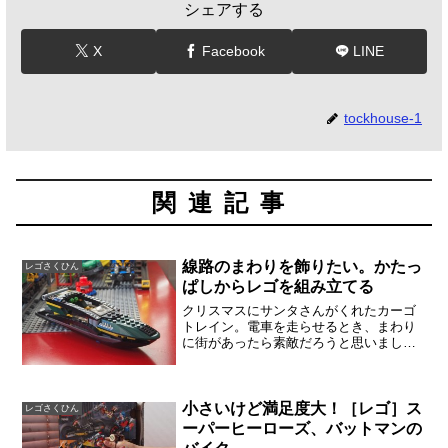
シェアする
X
Facebook
LINE
tockhouse-1
関連記事
線路のまわりを飾りたい。かたっ
レゴさくひん
ぱしからレゴを組み立てる
クリスマスにサンタさんがくれたカーゴ
トレイン。電車を走らせるとき、まわり
に街があったら素敵だろうと思いまし
た。家にあるセットものを組み立ててい
ます。［レゴ］スーパーヒーローズ ア
イアンマン シーポート・バトル 76006
緑のボート（シーポー...
小さいけど満足度大！［レゴ］ス
レゴさくひん
ーパーヒーローズ、バットマンの