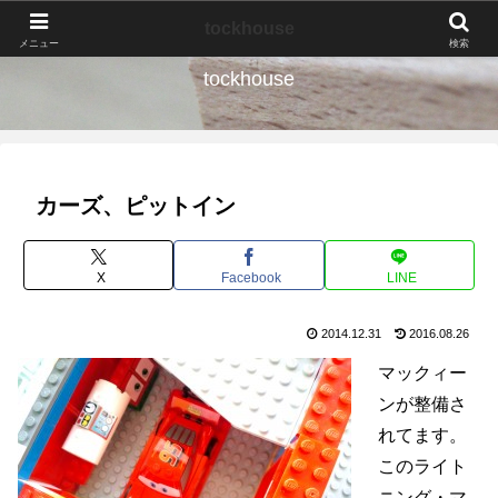
なんの種か、育ててみよう。
tockhouse
メニュー
検索
tockhouse
カーズ、ピットイン
X
Facebook
LINE
2014.12.31
2016.08.26
マックィー
ンが整備さ
れてます。
このライト
ニング・マ