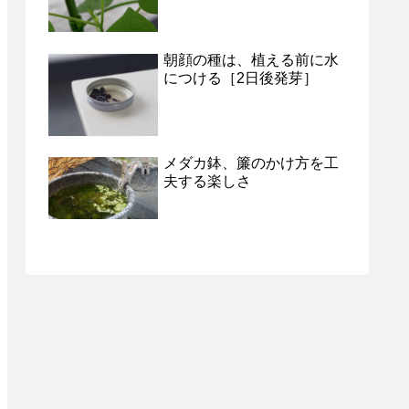
朝顔の種は、植える前に水
につける［2日後発芽］
メダカ鉢、簾のかけ方を工
夫する楽しさ