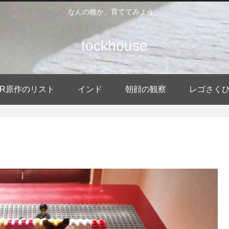
なんの種か、育ててみよう。
tockhouse
DER原作のリスト
インド
朝顔の観察
レゴさく