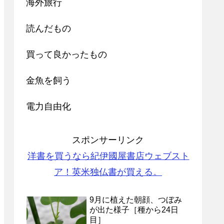
海外旅行
読んだもの
買って良かったもの
金魚を飼う
電力自由化
スポンサーリンク
洋書を買うなら紀伊國屋書店ウェブスト
ア！英米独仏書が買える。
9月に植えた朝顔、つぼみ
が出た様子［種から24日
目］