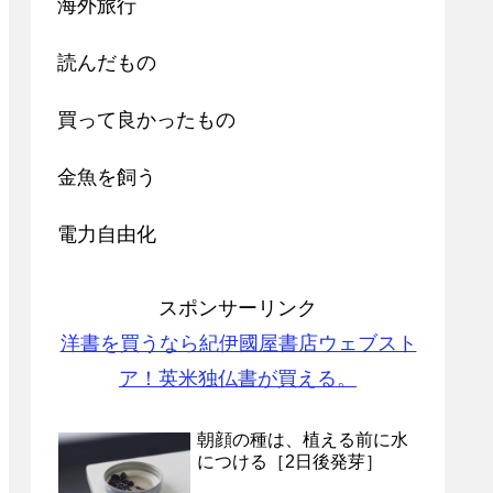
海外旅行
読んだもの
買って良かったもの
金魚を飼う
電力自由化
スポンサーリンク
洋書を買うなら紀伊國屋書店ウェブスト
ア！英米独仏書が買える。
朝顔の種は、植える前に水
につける［2日後発芽］