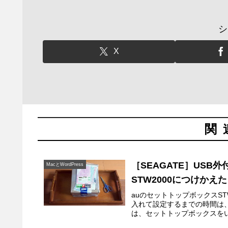
シ
X
関
［SEAGATE］US
MacとWordPress
STW2000につけかえ
auのセットトップボックスS
入れて設定するまでの時間は
は、セットトップボックスをい