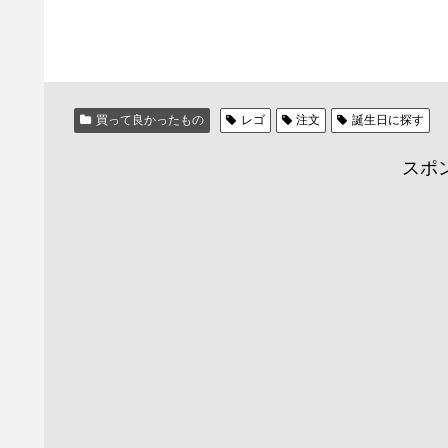
買って良かったもの
レゴ
注文
誕生日に探す
スポ