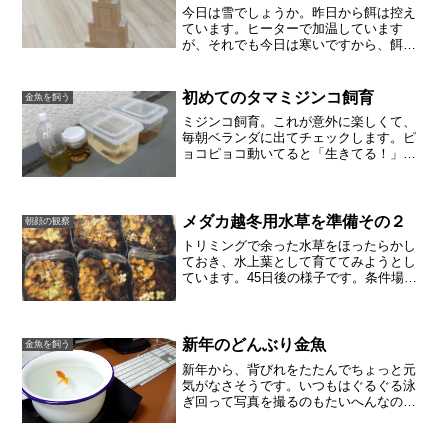
今日は雪でしょうか。昨日から餌は控え
ています。ヒーターで加温しています
が、それでも今日は寒いですから、餌を
控えます。バケツを窓際に置いているの
ですが、外出するときは違う部屋に移動
させようかな。
初めてのタマミジンコ飼育
金魚を飼う
ミジンコ飼育。これが意外に楽しくて、
毎朝ベランダに出てチェックします。ピ
ョコピョコ動いてると「生きてる！」と
嬉しくなります。もちろんメダカも格段
に体調がいいです。ミジンコ飼育に踏み
切るまで子供が「メダカのためにミジン
コ飼っちゃう？」としつこ...
メダカ越冬用水草を準備その２
朝顔の観察
トリミングで余った水草をほったらかし
ておき、水上葉として育ててみようとし
ています。45日後の様子です。条件場
所：マンションのベランダ肥料：なし水
草：たぶんロタラの仲間（２種類）期
間：2024年9月19日から45日後の様子バ
ラバラにしたロタラ...
新年のどんぶり金魚
金魚を飼う
新年から、背びれをたたんでちょっと元
気がなさそうです。いつもはぐるぐる泳
ぎ回って写真を撮るのもたいへんなの
に、動きも少ないです。急いで水換え
し、なおかつ部屋の暖房も入れました。