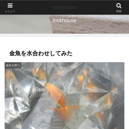
なんの種か、育ててみよう。
tockhouse
メニュー
検索
tockhouse
金魚を水合わせしてみた
金魚を飼う