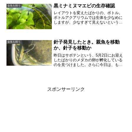
絶食します。ココア餌を与えようか迷っ
ていますが、まず絶食1日で様...
黒ミナミヌマエビの生存確認
金魚を飼う
レイアウトを変えたばかりの、ボトル。
ボトルアクアリウムでは生体を少なめに
しますが、少なすぎて見えないという事
態に陥っています。小さめの黒ミナミヌ
マエビが2ひき、メダカの稚魚が1匹。メ
ダカは確認しやすいのですが、エビはど
こに行ったのかよくわか...
針子発見したとき。親魚を移動
金魚を飼う
か、針子を移動か
昨日はサボテンという、5月2日にお迎え
したばかりのメダカの卵が孵化している
のを見つけました。さらに今日は、もと
もと我が家で育てていた緑光の針子をみ
つけました。メダカシーズンだなあ、と
しみじみしている時間はありません。針
子は親魚と隔離しないと...
スポンサーリンク