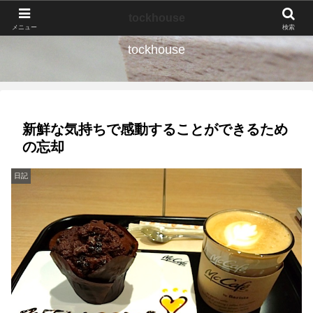
なんの種か、育ててみよう。
tockhouse
メニュー
検索
tockhouse
新鮮な気持ちで感動することができるため
の忘却
日記