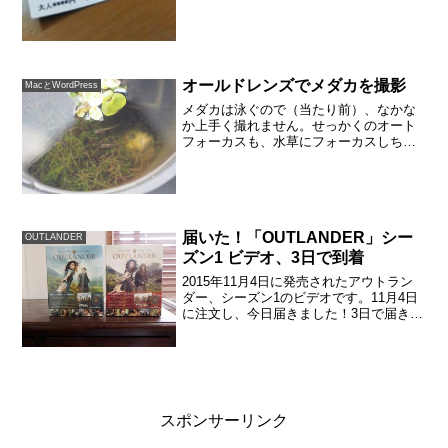
囲気を出していますが、...
オールドレンズでメダカを撮影
MacとWordPress
メダカは泳ぐので（当たり前）、なかな
か上手く撮れません。せっかくのオート
フォーカスも、水草にフォーカスしちゃ
ったり、追いつかなかったりです。いっ
そ、マニュアルでピントを固定して、ち
ょうどいいところにメダカがきたときに
シャッターを押したほうが...
届いた！「OUTLANDER」シー
OUTLANDER
ズン1 ビデオ、3日で到着
2015年11月4日に発売されたアウトラン
ダー、シーズン1のビデオです。11月4日
に注文し、今日届きました！3日で届きま
した。今回は、着払いで注文しましたの
で、玄関でお支払いです。商品の金額が
少ないと手数料のないクレジットカード
がいいなと思...
スポンサーリンク