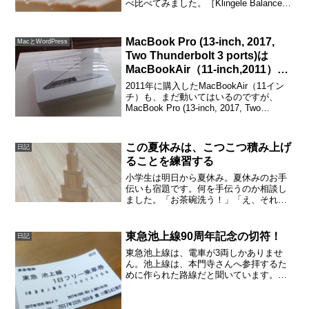
べ比べてみました。［Klingele Balance］
の読みは、クリンゲラとかクリングリー
とか［Klingele Balance］（クリンゲラ
バラ...
MacBook Pro (13-inch, 2017,
MacとWordPress
Two Thunderbolt 3 ports)は
MacBookAir（11-inch,2011）と
同じバッグに入る！
2011年に購入したMacBookAir（11イン
チ）も、まだ動いてはいるのですが、
MacBook Pro (13-inch, 2017, Two
Thunderbolt 3 ports)を購入しました。非
常に快適です。コスパ最強！と思った...
この夏休みは、こつこつ積み上げ
日記
ることを練習する
小学生は明日から夏休み。夏休みのお手
伝いも宿題です。何を手伝うのか相談し
ました。「お茶碗洗う！」「え、それは
いいから、おはし出して。」「いやだ！
僕が決める事！」「え、親が決める事で
しょ。」多少の食い違いがありながら
東急池上線90周年記念の切符！
日記
も、毎日のお手伝いを決めま...
東急池上線は、電車が3両しかありませ
ん。池上線は、本門寺さんへ参拝するた
めに作られた路線だと聞いています。路
線の始発から終点まで19分でいけちゃい
ます。本門寺の最寄り駅の池上駅のホー
ムには、木のベンチやボロボロの柱が雰