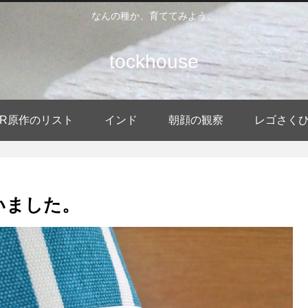
なんの種か、育ててみよう。
tockhouse
DER原作のリスト
インド
朝顔の観察
レゴさく
いました。