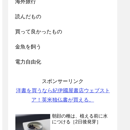
海外旅行
読んだもの
買って良かったもの
金魚を飼う
電力自由化
スポンサーリンク
洋書を買うなら紀伊國屋書店ウェブスト
ア！英米独仏書が買える。
朝顔の種は、植える前に水
につける［2日後発芽］