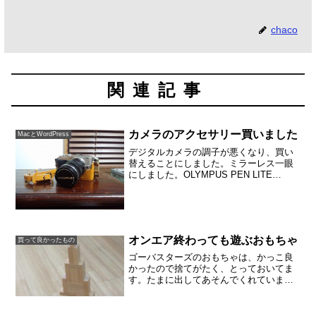
chaco
関連記事
カメラのアクセサリー買いました
MacとWordPress
デジタルカメラの調子が悪くなり、買い
替えることにしました。ミラーレス一眼
にしました。OLYMPUS PEN LITE
EPL5。付属品にストラップがあったので
すが、せっかくなので好きなアクセサリ
ーを買いました。皮のストラップです。
特にどの機...
オンエア終わっても遊ぶおもちゃ
買って良かったもの
ゴーバスターズのおもちゃは、かっこ良
かったので捨てがたく、とっておいてま
す。たまに出してあそんでくれていま
す。ゴーバスターズの次が、キョウリュ
ウジャーで、いまはトッキュウジャーで
す。恐竜もかわいかったし、電車系はま