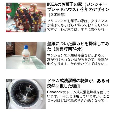
た違った魅力があります。毎...
IKEAのお菓子の家（ジンジャー
日記
ブレッドハウス）今年のデザイン
｜2016年
クリスマスのお菓子の家は、クリスマス
が過ぎてもしばらく飾っておくらしいの
ですが、わが家では、すぐに食べられて
消えてしまうので、写真にデザインを残
しておきます。来年はきっと、子供たち
が「好きに作らせてくれ」と主張すると
壁紙についた黒カビを掃除してみ
日記
思うので、私の自由がきい...
た（所要時間74分）
マンションで大規模修繕などがあると、
窓が開けられない日があるので、換気が
弱くなります。そのせいだけではないで
しょうが、洗濯機置き場の壁紙に黒いカ
ビを見つけました。ちょっと調べてみる
と、早いうちに除去しないと根がとれな
い、と。あわててドラッグ...
ドラム式洗濯機の乾燥が、ある日
日記
突然回復した理由
Panasonicのドラム式洗濯乾燥機を使って
います。3年ほど使用していますが、ここ
２ヶ月ほどは乾燥のききが悪くなってき
ていました。いろいろ試したあと、突
然、乾燥の能力が回復しました。奥のフ
ィルターを外して掃除してもダメ、サー