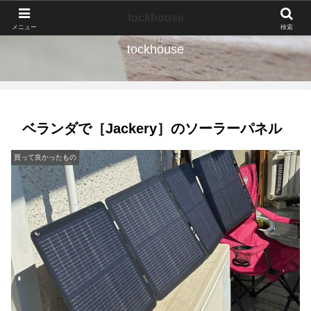
なんの種か、育ててみよう。
tockhouse
メニュー
検索
tockhouse
ベランダで［Jackery］のソーラーパネル
買って良かったもの