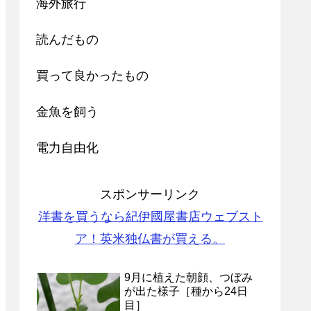
海外旅行
読んだもの
買って良かったもの
金魚を飼う
電力自由化
スポンサーリンク
洋書を買うなら紀伊國屋書店ウェブスト
ア！英米独仏書が買える。
9月に植えた朝顔、つぼみ
が出た様子［種から24日
目］