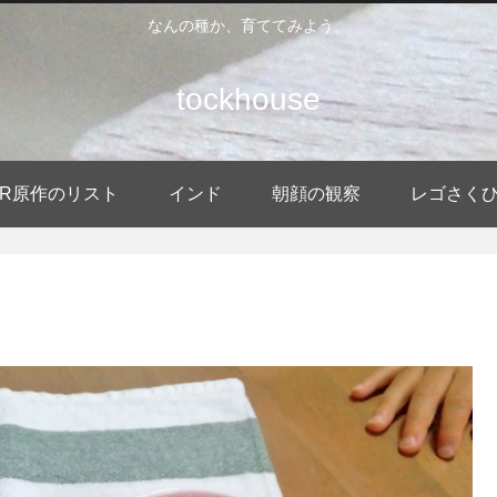
なんの種か、育ててみよう。
tockhouse
DER原作のリスト
インド
朝顔の観察
レゴさく