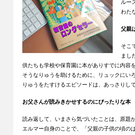
ルー
わた
父親
そこ
まし
供たちも学校や保育園に本がありすでに内容
そうなりゅうを助けるために、リュックにい
りゅうをたすけるエピソードは、あっさりし
お父さんが読みきかせするのにぴったりな本
読み返して、いまさら気づいたことは、原題が「My F
エルマー自身のことで、「父親の子供の頃の