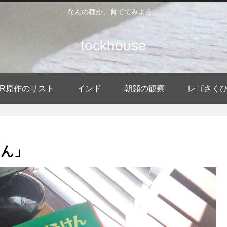
なんの種か、育ててみよう。
tockhouse
DER原作のリスト
インド
朝顔の観察
レゴさく
けん」