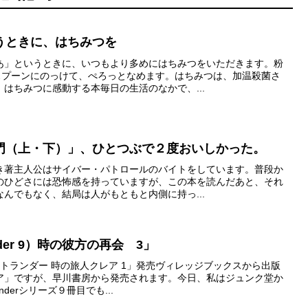
うときに、はちみつを
あ」というときに、いつもより多めにはちみつをいただきます。粉
スプーンにのっけて、ぺろっとなめます。はちみつは、加温殺菌さ
はちみつに感動する本毎日の生活のなかで、...
門（上・下）」、ひとつぶで２度おいしかった。
き著主人公はサイバー・パトロールのバイトをしています。普段か
のひどさには恐怖感を持っていますが、この本を読んだあと、それ
んでもなく、結局は人がもともと内側に持っ...
der 9）時の彼方の再会 3」
アウトランダー 時の旅人クレア 1」発売ヴィレッジブックスから出版
ア」ですが、早川書房から発売されます。今日、私はジュンク堂か
derシリーズ９冊目でも...