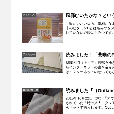
風邪ひいたかな？とい
読んだもの
「喉がいたいなあ、風邪かな
末のビタミンCとはちみつを
れていない純粋はちみつです。
読みました！「悲嘆の
読んだもの
悲嘆の門（上・下）宮部みゆ
らインターネットの書き込み
はインターネットのせいでもな
読みました「（Outlan
OUTLANDER
2015年10月22日（木）「
されていた「時の旅人 クレ
らネットで購入します。Outlan