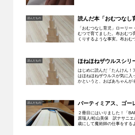
読んだ本「おむつなし
読んだもの
「おむつなし育児」ローリー
むつで育てました。布おむつ
くりするような事実。布おむつ
ほねほねザウルスシリ
読んだもの
はじめに読んだ「たんけん！
はほねほねザウルスが気に入
かというと、おばあちゃんがネ
バーティミアス、ゴー
読んだもの
２冊目にはいりました！「BART
原瑞人/松山美保 訳ナサニエ
歳にして魔術師の仕事をするよ