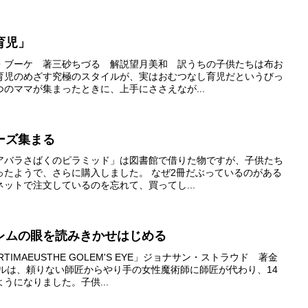
育児」
・ブーケ 著三砂ちづる 解説望月美和 訳うちの子供たちは布お
育児のめざす究極のスタイルが、実はおむつなし育児だというびっ
のママが集まったときに、上手にささえなが...
ーズ集まる
アバラさばくのピラミッド」は図書館で借りた物ですが、子供たち
ったようで、さらに購入しました。 なぜ2冊だぶっているのがある
ットで注文しているのを忘れて、買ってし...
レムの眼を読みきかせはじめる
IMAEUSTHE GOLEM'S EYE」ジョナサン・ストラウド 著金
ルは、頼りない師匠からやり手の女性魔術師に師匠が代わり、14
うになりました。子供...