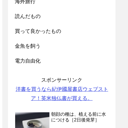
海外旅行
読んだもの
買って良かったもの
金魚を飼う
電力自由化
スポンサーリンク
洋書を買うなら紀伊國屋書店ウェブスト
ア！英米独仏書が買える。
朝顔の種は、植える前に水
につける［2日後発芽］