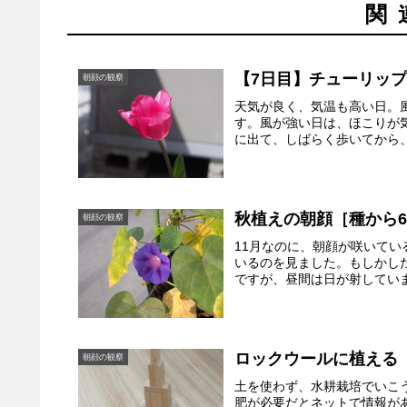
関
【7日目】チューリッ
朝顔の観察
天気が良く、気温も高い日。
す。風が強い日は、ほこりが
に出て、しばらく歩いてから、
秋植えの朝顔［種から6
朝顔の観察
11月なのに、朝顔が咲いて
いるのを見ました。もしかし
ですが、昼間は日が射していま
ロックウールに植える
朝顔の観察
土を使わず、水耕栽培でいこ
肥が必要だとネットで情報が