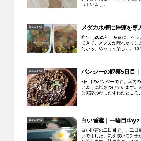
っています。
メダカ水槽に睡蓮を導
朝顔の観察
昨年（2025年）冬前に、ベ
てきて、メダカが隠れたりし
たから、めっちゃ楽しい。10
パンジーの観察5日目
朝顔の観察
5日目のパンジーです。室内
いように気をつけています。
と実家の母にたずねたところ、
白い睡蓮｜一輪目day2
朝顔の観察
白い睡蓮の二日目です。二日
いでました。親を抜いて針子