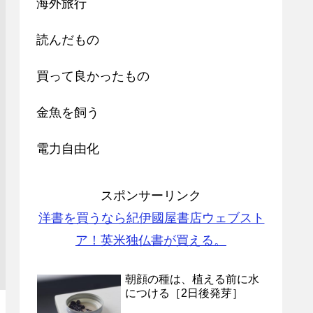
海外旅行
読んだもの
買って良かったもの
金魚を飼う
電力自由化
スポンサーリンク
洋書を買うなら紀伊國屋書店ウェブスト
ア！英米独仏書が買える。
朝顔の種は、植える前に水
につける［2日後発芽］