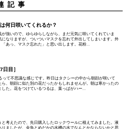
連記事
プは何日咲いてくれるか？
風が強いので、ゆらゆらしながら、まだ元気に咲いてくれていま
気になりますが、ついついマスクを忘れて外出してしまいます。外
「あっ、マスク忘れた」と思い出します。花粉...
7日目］
いるって不思議な感じです。昨日はタクシーの中から朝顔が咲いて
たら、朝顔に似た別の花だったかもしれませんが。朝は寒かったの
した。花をつけているつるは、葉っぱがハー...
うと考えたので、先日購入したロックウールに植えてみました。液
ありましたが、金魚とめだかの水槽の水でなんとかならないかと思