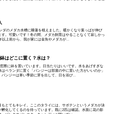
入
ランダのメダカ水槽に睡蓮を植えました。暖かくなり葉っぱが伸び
ます。可愛いです！冬の間、メダカ飼育はやることなくて寂しかっ
年以上前から、我が家には金魚やメダカが...
｜鉢はどこに置く？水は？
の窓際に鉢を置いています。日当たりはいいです。水をあげすぎな
鉢はベランダに置く「パンジーは部屋の中に置いた方がいいのか」
パンジーは寒い季節に芽を出して、日を浴び...
目もとてもキレイ。ここのタライには、サボテンというメダカが泳
が孵化してくるのを待っています。既に2匹は確認。水面に花の影