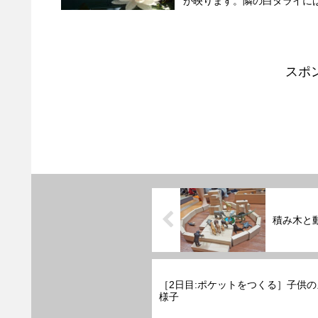
が映ります。隣の白タライには
スポ
積み木と
［2日目:ポケットをつくる］子供
様子