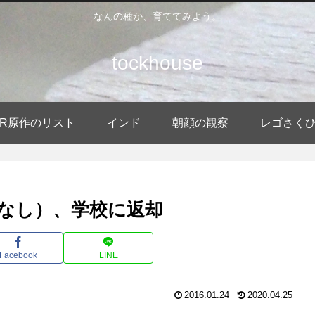
なんの種か、育ててみよう。
tockhouse
DER原作のリスト
インド
朝顔の観察
レゴさく
真なし）、学校に返却
Facebook
LINE
2016.01.24
2020.04.25