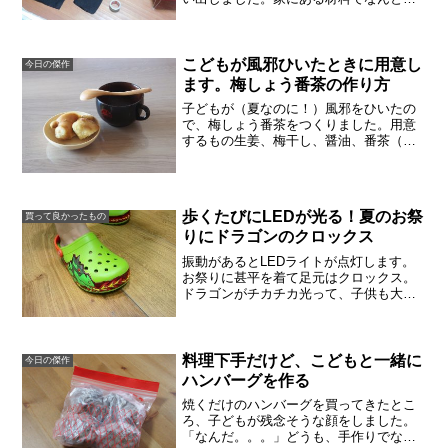
ならないかと考えました。頭巾、着物、
袴、手甲、刀があれば忍者に見えるでし
ょうか。袴はいまからはつくれません。
なので着物と袴は夏の甚平...
こどもが風邪ひいたときに用意し
今日の傑作
ます。梅しょう番茶の作り方
子どもが（夏なのに！）風邪をひいたの
で、梅しょう番茶をつくりました。用意
するもの生姜、梅干し、醤油、番茶（今
回は玄米茶で代用）、水生姜は、新生姜
ではなく根生姜。梅干しは大粒の4分の1
以下。お醤油はこさじ1。お茶はカップの
半分くらい。子どもは...
歩くたびにLEDが光る！夏のお祭
買って良かったもの
りにドラゴンのクロックス
振動があるとLEDライトが点灯します。
お祭りに甚平を着て足元はクロックス。
ドラゴンがチカチカ光って、子供も大満
足でした。期間限定（2016/8/31まで）ネ
ットなのに返品できる偽物が多いクロッ
クスですから、専門ショップで購入する
ようにしてい...
料理下手だけど、こどもと一緒に
今日の傑作
ハンバーグを作る
焼くだけのハンバーグを買ってきたとこ
ろ、子どもが残念そうな顔をしました。
「なんだ。。。」どうも、手作りでない