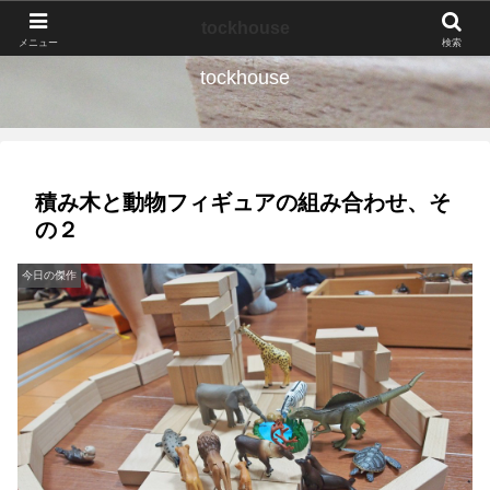
なんの種か、育ててみよう。
tockhouse
メニュー
検索
tockhouse
積み木と動物フィギュアの組み合わせ、そ
の２
今日の傑作