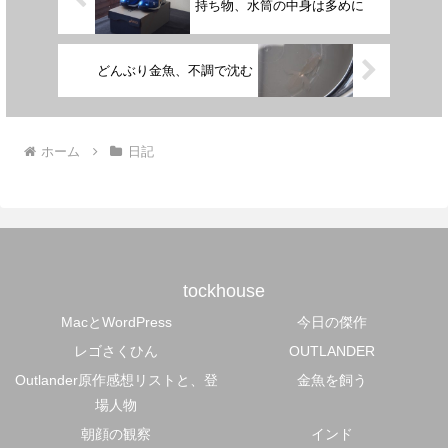
持ち物、水筒の中身は多めに
どんぶり金魚、不調で沈む
ホーム
日記
tockhouse
MacとWordPress
今日の傑作
レゴさくひん
OUTLANDER
Outlander原作感想リストと、登
金魚を飼う
場人物
朝顔の観察
インド