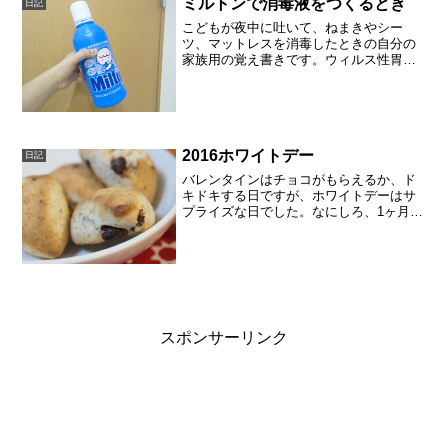
ミルトンで消毒液をつくるとき
日記
こどもが夜中に吐いて、ねまきやシー
ツ、マットレスを消毒したときの自分の
家族用の覚え書きです。ウィルス性胃腸
炎は子供がいるとおなじみなのですが、
急に夜中に吐かれると、寝ぼけている
わ、ひさしぶりだわ、わたわたしてしま
いました。専用の消毒液を常備...
2016ホワイトデー
日記
バレンタインはチョコがもらえるか、ド
キドキする日ですが、ホワイトデーはサ
プライズな日でした。なにしろ、1ヶ月も
前のこと（バレンタインが）ですから、
チョコをあげたかどうか忘れてしまって
います。急に子供たちがそわそわしだ
し、内緒話をはじめました...
スポンサーリンク