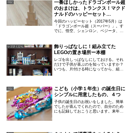
一番ほしかったドラゴンボール超
日記
のおまけは、トランクス！マクド
ナルドのハッピーセット
（2017/5/12〜約3週間）
今回のハッピーセット（2017年5月）は
「ドラゴンボール超（スーパー）」。す
でに、悟空、シェンロン、ベジータ、四
星球、と４つのオマケをゲットしていま
した。しかし、かんじんの青年トランク
スがまだ出ていませんでしたので、しつ
飾りっぱなしに！組み立てた
レゴさくひん
こくマクドナルドにい...
LEGOの置き場所ー本棚
レゴを出しっぱなしにしておける。それ
だけで子供が喜ぶのを知っていますか？
いつも、片付ける時になってから、組み
立てたレゴがかわいそうに思っていたん
ですよね。子供も寂しそうにするし。な
ので、飾り場所と展示期間を決めてか
ら、レゴを組み立て始めるこ...
こども（小学１年生）の誕生日に
日記
シンプルに用意したもの、４つ
子供の誕生日のお祝いをしました。簡単
でしたが喜んでくれたので、自分のため
にも記録しておこうと思います。来年の
参考に。バルーン、バースデー期間中浮
かせておく［１時間30分で用意可能］数
日前（別記事にあります）から用意しま
した。１週間ほどたつと...