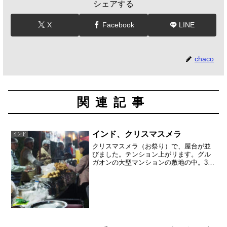
シェアする
X
Facebook
LINE
chaco
関連記事
インド、クリスマスメラ
インド
クリスマスメラ（お祭り）で、屋台が並
びました。テンション上がリます。グル
ガオンの大型マンションの敷地の中。30
階建てのマンションが10棟以上で囲んで
いる芝生の上にステージができました。
カラオケか？プロの演奏か？カシミヤや
パシュミナのストール...