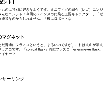
レゼント】
トものは特別に好きなようです。ミニフィグの紹介［レゴ］ニンジ
みんなニンジャ！今回のメインメカに乗る主要キャラクター、「ゼ
発音なのかもしれません。「彼はロボットな...
のマグネット
ただ普通にフラスコというと、まるいのですが、これは火山が噴火
す。「conical flask」円錐フラスコ「erlenmeyer flask」
ヤーフ...
ンサーリンク