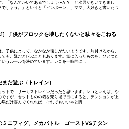
す。「なんてかいてあるでしょう〜か？」と次男がきいてきまし
マでしょう。」というと「ピンポーン。」ママ、大好きと書いたつ
ゴ］子供がブロックを壊したくないと駄々をこねる
は、子供にとって、なかなか壊しがたいようです。片付けるから、
っても、嫌だと叫ぶこともあります。気に入ったものを、ひとつだ
いうルールを決めています。レゴを一時的に...
だまだ遊ぶ（トレイン）
セットで、サーカストレインだったと思います。レゴといえば、や
のですが、セットものの箱を売り場で目にすると、テンションが上
場だけ喜んでくれれば、それでもいいやと購...
のミニフィグ、メカバトル ゴーストVSチタン