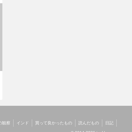
の観察
インド
買って良かったもの
読んだもの
日記