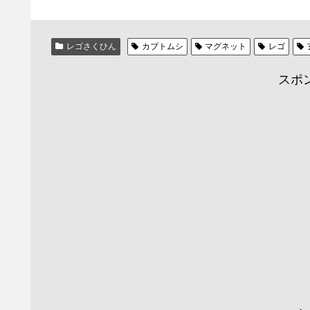
レゴさくひん
カブトムシ
マグネット
レゴ
スポ