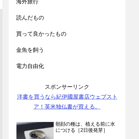
海外旅行
読んだもの
買って良かったもの
金魚を飼う
電力自由化
スポンサーリンク
洋書を買うなら紀伊國屋書店ウェブスト
ア！英米独仏書が買える。
朝顔の種は、植える前に水
につける［2日後発芽］