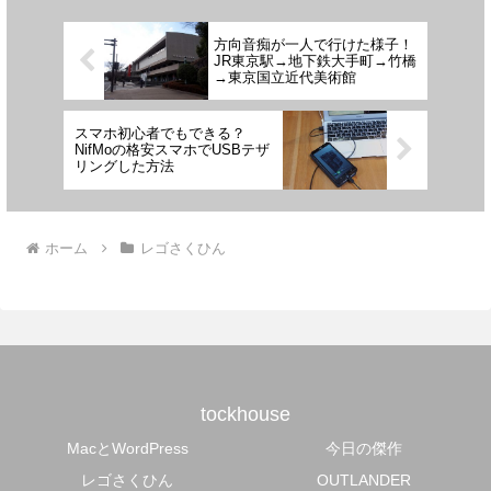
方向音痴が一人で行けた様子！
JR東京駅→地下鉄大手町→竹橋
→東京国立近代美術館
スマホ初心者でもできる？
NifMoの格安スマホでUSBテザ
リングした方法
ホーム
レゴさくひん
tockhouse
MacとWordPress
今日の傑作
レゴさくひん
OUTLANDER