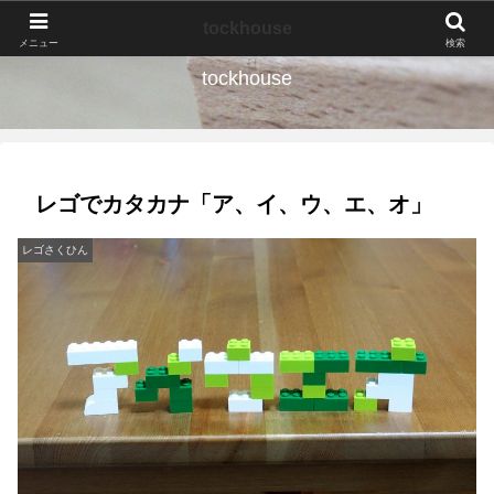
なんの種か、育ててみよう。
tockhouse
メニュー
検索
tockhouse
レゴでカタカナ「ア、イ、ウ、エ、オ」
レゴさくひん