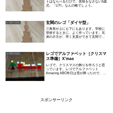
トはならべるだけで、意味をなさない5歳
児。「LITI」なんの略でしょう。
玄関のレゴ「ダイヤ型」
レゴさくひん
三角形が上にも下にもあります。学校に
登校するときに、よく作っています。兄
弟の片方が、早く支度ができて玄関で待
っているときなどです。ほうっておく
と、そのうち二人でレゴのマグネットを
組み直して遊び出し、学校に遅れそうに
なってしまいます。
レゴでアルファベット［クリスマ
レゴさくひん
ス準備］X’mas
レゴで、クリスマスの飾りを作ろうと思
っています。レゴでアルファベット
Amazing ABC昨日は雪が降ったので、文
字に雪を積もらせました。「X'mas」と
つくりましたが。エックスは難しいで
す。もみの木は子供が作ったものを借り
ました。小文字...
スポンサーリンク