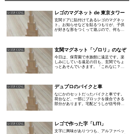
レゴのマグネット de 東京タワー
レゴさくひん
玄関ドアに貼付けてあるレゴのマグネッ
ト。お知らせなどを貼るつもりが、子供
が好きな形をつくって遊ぶので、何もは
さめずにいます。玄関でこんなカタチに
しました。いつもはロケットやミサイル
に見えますが、今日は東京タワーに見え
ます。この日（2015/...
玄関マグネット「ゾロリ」のなぞ
レゴさくひん
今日は、保育園で水族館に遠足です。楽
しみにしている遠足の日も、玄関でちょ
っとあそんでいきます。「これなに？」
と私が子供にたずねると、連れて行く主
人は「急いでるんだから、いまきくな
よ！」とあせっています。子供は「ゾロ
リだよ〜。」とおしえてくれ...
デュプロのバイクと車
レゴさくひん
なにかのセットだったバイクと車です。
荷台など、一部にブロックを接合できる
部分があります。宅配どうしが信号待ち
で隣り合わせになり、会話をはじめたみ
たいです。「今日の道はどう？」「混ん
でるとこは混んでるよねえ。」
レゴで作った字「LITI」
レゴさくひん
文字に興味がありつつも、アルファベッ