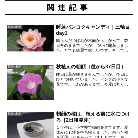
関連記事
睡蓮バンコクキャンディ｜三輪目
朝顔の観察
day1
膨らんだつぼみが水面から上がって、数
日そのままでしたが、ついに開花しまし
た。とても綺麗で嬉しいです。そして４
日間も美しいまま咲いてました。写真は
１日目のものです。朝、カーテンを上げ
ると、部屋の中から睡蓮の花が見えまし
秋植えの朝顔［種から37日目］
朝顔の観察
た。これが、ものすごくパ...
昨日は花が咲きませんでしたが、今日は
ひとつ咲いていました。ピンクの小さな
花です。しわがあります。今度は丸く咲
きました。花も小さいですし、葉っぱも
わさわさついていませんが、ちいさなつ
ぼみの数は、たいへん多く見つけられま
す。開きそう。明日も花を...
朝顔の種は、植える前に水につけ
朝顔の観察
る［2日後発芽］
１年生は、小学校で朝顔を育てます。夏
休みにも鉢を持ち帰りました。余った種
を20個ほどもらっていましたので、もう