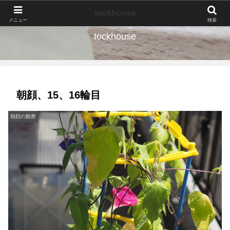
なんの種か、育ててみよう。
tockhouse
メニュー
検索
tockhouse
朝顔、15、16輪目
朝顔の観察