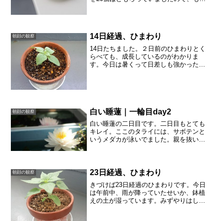
９月になるのに、朝顔を植えてみようと
思います。朝顔の種は、まず水に浸けま
す。ひたひたの水に浸けておくと、殻が
割れて発芽しやすいです...
14日経過、ひまわり
朝顔の観察
14日たちました。２日前のひまわりとく
らべても、成長しているのがわかりま
す。今日は暑くって日差しも強かったの
ですが、風も強くて、ひまわりの鉢がた
おれるのではないかと心配になりまし
た。
白い睡蓮｜一輪目day2
朝顔の観察
白い睡蓮の二日目です。二日目もとても
キレイ。ここのタライには、サボテンと
いうメダカが泳いでました。親を抜いて
針子が孵化してくるのを待っています。
既に2匹は確認。水面に花の影が映りま
す。隣の白タライには、ピンクのバンコ
ク・キャンディが咲いてい...
23日経過、ひまわり
朝顔の観察
きづけば23日経過のひまわりです。今日
は午前中、雨が降っていたせいか、鉢植
えの土が湿っています。みずやりはしな
いでおきました。鉢植えを真上からみる
と、もう葉っぱが鉢からはみ出して大き