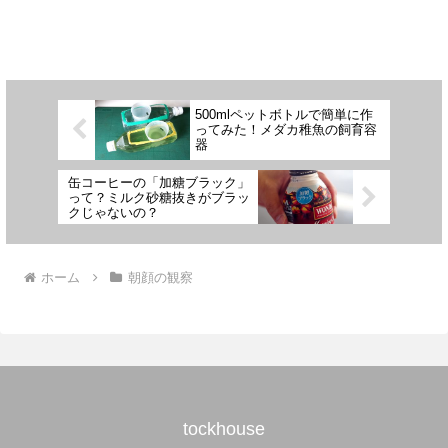
500mlペットボトルで簡単に作
ってみた！メダカ稚魚の飼育容
器
缶コーヒーの「加糖ブラック」
って？ミルク砂糖抜きがブラッ
クじゃないの？
ホーム
朝顔の観察
tockhouse