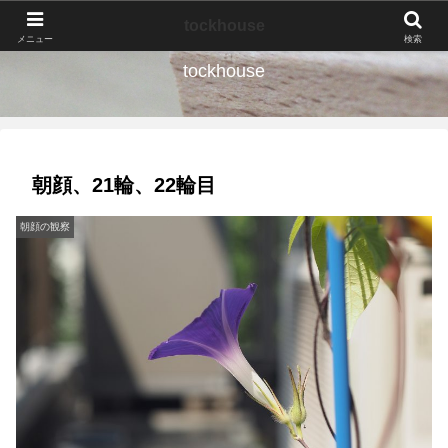
なんの種か、育ててみよう。
tockhouse
メニュー
検索
tockhouse
朝顔、21輪、22輪目
朝顔の観察