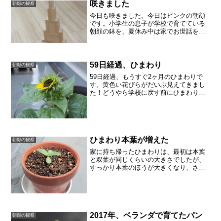
咲きました
朝顔の観察
今日も咲きました。今日はピンクの朝顔
です。小学生の息子が学校で育てている
朝顔の鉢を、夏休み中は家でお世話をし
ます。持ち帰って比べてびっくりです。
同じ朝顔なのに、この差。やはり水槽に
さしたままでは、ひょろひょろにしかな
らないのかもしれません。...
59日経過、ひまわり
朝顔の観察
59日経過、もうすぐ2ヶ月のひまわりで
す。黄色い花びらがだいぶ見えてきまし
た！どうやら学校に戻す前にひまわりの
花がみられそうです。大きく開きそうな
花のそばにある蕾も、少しゆるんできま
した。
ひまわり本葉が増えた
朝顔の観察
家に持ち帰ったひまわりは、最初は本葉
と双葉が同じくらいの大きさでしたが、
すっかり本葉のほうが大きくなり、さら
に小さな葉も出てきました。ほんの数日
ですが、ちょっとづつ大きくなっていま
す。雨が続き、日照時間が長くありませ
ん。水はあげすぎないほう...
2017年、ベランダで育てたパン
朝顔の観察