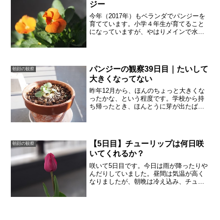
ジー
今年（2017年）もベランダでパンジーを
育てています。小学４年生が育てること
になっていますが、やはりメインで水や
りするのは親です。小さな苗のまま、あ
まり大きくならずに心配していました
が、気温が上がって日が強くなってきた
ら急にモサモサと育ちま...
パンジーの観察39日目｜たいして
朝顔の観察
大きくなってない
昨年12月から、ほんのちょっと大きくな
ったかな、という程度です。学校から持
ち帰ったとき、ほんとうに芽が出たばか
りのパンジーでした。もう少し早く植え
てほしいものです。花なんかまったく咲
きそうもありません。
【5日目】チューリップは何日咲
朝顔の観察
いてくれるか？
咲いて5日目です。今日は雨が降ったりや
んだりしていました。昼間は気温が高く
なりましたが、朝晩は冷え込み、チュー
リップも閉じています。まだ5日めです
が、鉢の中を見ると、芽が出ています。
あまり大きくなりません。きっとこのま
までしょうか。