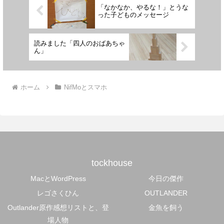
「なかなか、やるな！」とうな
った子どものメッセージ
読みました「四人のおばあちゃ
ん」
ホーム
NifMoとスマホ
tockhouse
MacとWordPress
今日の傑作
レゴさくひん
OUTLANDER
Outlander原作感想リストと、登
金魚を飼う
場人物