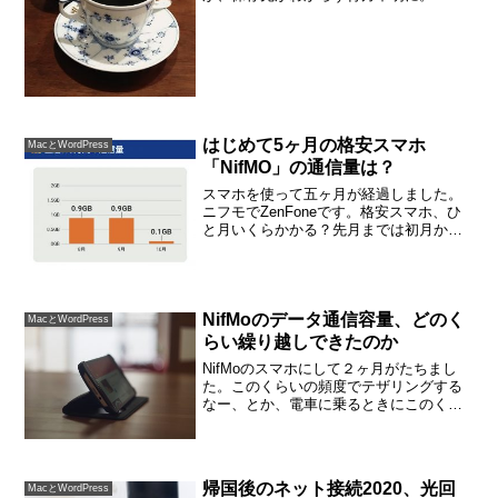
った写真って、どこに保存されてる
の？」写真はなるべくMacに持って行っ
て保存するなり加工するなりしたいの
で、MacとスマホをUSBケ...
はじめて5ヶ月の格安スマホ
MacとWordPress
「NifMO」の通信量は？
スマホを使って五ヶ月が経過しました。
ニフモでZenFoneです。格安スマホ、ひ
と月いくらかかる？先月までは初月から4
ヶ月は１ギガいきませんでした。 ３ギガ
プラン データのみ セキュリティオプショ
ン税込1,352円でした。格安スマホ、5ヶ
月目...
NifMoのデータ通信容量、どのく
MacとWordPress
らい繰り越しできたのか
NifMoのスマホにして２ヶ月がたちまし
た。このくらいの頻度でテザリングする
なー、とか、電車に乗るときにこのくら
いネット見るなーとかわかってきまし
た。そして、3ヶ月目ならではの気づいた
ことがあります。繰り越しについてで
す。NifMoは使って...
帰国後のネット接続2020、光回
MacとWordPress