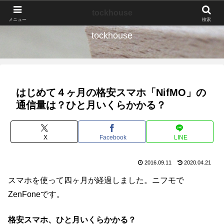
なんの種か、育ててみよう。
tockhouse
メニュー
検索
tockhouse
はじめて４ヶ月の格安スマホ「NifMO」の
通信量は？ひと月いくらかかる？
X
Facebook
LINE
2016.09.11
2020.04.21
スマホを使って四ヶ月が経過しました。ニフモで
ZenFoneです。
格安スマホ、ひと月いくらかかる？