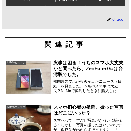
chaco
関連記事
火事は困る！うちのスマホ大丈夫
NifMoとスマホ
かと調べたら、ZenFone Goは台
湾製でした。
韓国製スマホから火が出たニュース（日
経）を見ました。うちのスマホは大丈
夫？NIfMoで契約したときに購入した
ZenFone Goは、台湾製でした。格安スマ
ホで有名なもののひとつです。もっと有
名なものもあったのですが、中国製のも
スマホ初心者の疑問、撮った写真
NifMoとスマホ
のや、今回火が...
はどこにいった？
スマホって、すごい写真がきれいに撮れ
る！しかし、写真を撮ったはいいのです
が、保存先がわからず行方不明に。「撮