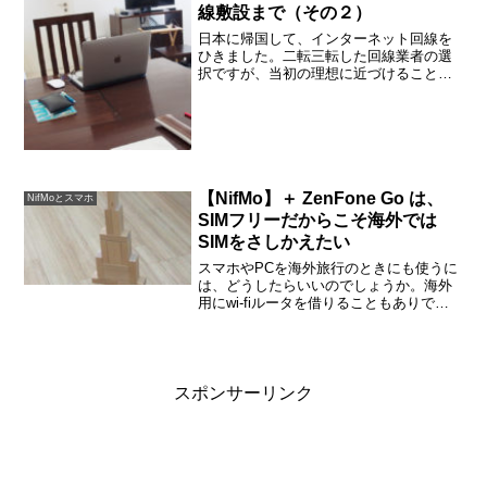
線敷設まで（その２）
日本に帰国して、インターネット回線を
ひきました。二転三転した回線業者の選
択ですが、当初の理想に近づけることが
できた、と言えるでしょう。NURO早い
よ〜。いやっほ〜！「forマンション」と
いうプランで、申し込みから、わずか5日
で光回線開通でし...
【NifMo】＋ ZenFone Go は、
NifMoとスマホ
SIMフリーだからこそ海外では
SIMをさしかえたい
スマホやPCを海外旅行のときにも使うに
は、どうしたらいいのでしょうか。海外
用にwi-fiルータを借りることもありで
す。家族で行くので、１台ルータがあれ
ばみんなで使えます。しかし、いつも一
緒にいるとはかぎりませんし、別行動す
ることになったとき...
スポンサーリンク