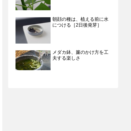
朝顔の種は、植える前に水
につける［2日後発芽］
メダカ鉢、簾のかけ方を工
夫する楽しさ