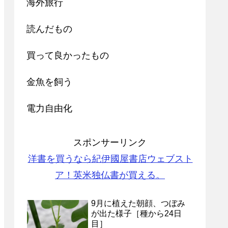
海外旅行
読んだもの
買って良かったもの
金魚を飼う
電力自由化
スポンサーリンク
洋書を買うなら紀伊國屋書店ウェブスト
ア！英米独仏書が買える。
9月に植えた朝顔、つぼみ
が出た様子［種から24日
目］