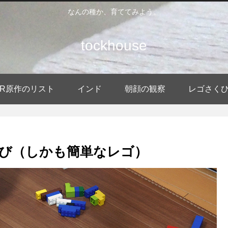
なんの種か、育ててみよう。
tockhouse
DER原作のリスト
インド
朝顔の観察
レゴさく
び（しかも簡単なレゴ）