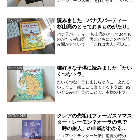
ン・ジョーンズ著。あれから8年、やっと
息子がこの本を読むようになりました。
同じ本を読んで、面白いよねえ、と話し
合える幸せ。こんな本の面白さをわかっ
読みました「バナ天パーティー
て欲しかった。親の一方的...
読んだもの
杉山亮のとっておきものがたり」
バナ天パーティー 杉山亮のとっておきも
のがたり杉山亮 著こどもにこの本を読
み聞かせていて、「これは大人が読んで
も面白い」と思いました。なので、「バ
ナ天パーティー」は、絵も多くなく、自
分で読み始める時期の小学生にも、きっ
と読書の楽しさが感じら...
猫好きな子供に読みました「たい
読んだもの
くつなトラ」
たいくつなトラしまむらゆうこ 文たる
いしまこ 絵ここに出てくるトラは、ぬ
いぐるみのトラのことで、本物のトラで
はありません。オモチャ屋さんのショー
ウィンドーで退屈しているトラに、子猫
の友達ができる話です。５歳の息子のた
めに買いました。猫や動物...
クレアの先祖はファーガス？マス
OUTLANDER
ター・レーモン？オーラの色で
「時の旅人」の血統がわかる
【OUTLANDER考察】
「（アウトランダー外伝）追憶の時の