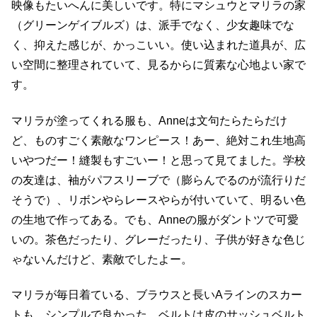
映像もたいへんに美しいです。特にマシュウとマリラの家
（グリーンゲイブルズ）は、派手でなく、少女趣味でな
く、抑えた感じが、かっこいい。使い込まれた道具が、広
い空間に整理されていて、見るからに質素な心地よい家で
す。
マリラが塗ってくれる服も、Anneは文句たらたらだけ
ど、ものすごく素敵なワンピース！あー、絶対これ生地高
いやつだー！縫製もすごいー！と思って見てました。学校
の友達は、袖がパフスリーブで（膨らんでるのが流行りだ
そうで）、リボンやらレースやらが付いていて、明るい色
の生地で作ってある。でも、Anneの服がダントツで可愛
いの。茶色だったり、グレーだったり、子供が好きな色じ
ゃないんだけど、素敵でしたよー。
マリラが毎日着ている、ブラウスと長いAラインのスカー
トも、シンプルで良かった。ベルトは皮のサッシュベルト