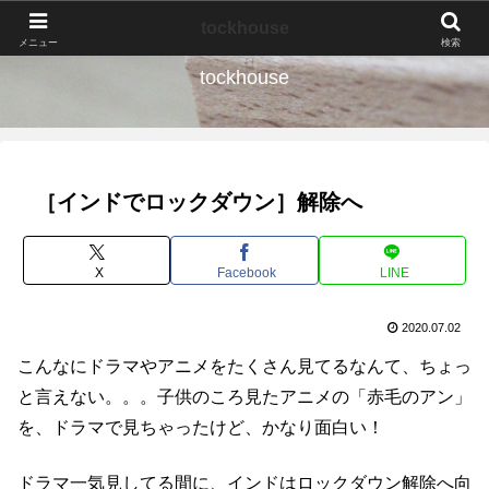
なんの種か、育ててみよう。
tockhouse
メニュー
検索
tockhouse
［インドでロックダウン］解除へ
X
Facebook
LINE
2020.07.02
こんなにドラマやアニメをたくさん見てるなんて、ちょっ
と言えない。。。子供のころ見たアニメの「赤毛のアン」
を、ドラマで見ちゃったけど、かなり面白い！
ドラマ一気見してる間に、インドはロックダウン解除へ向