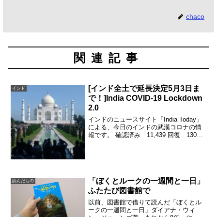
chaco
関連記事
[インド全土で延長決定5月3日ま
インド
で！]India COVID-19 Lockdown
2.0
インドのニュースサイト「India Today」
による、今日のインドの武漢コロナの情
報です。 確認済み 11,439 回復 1306
死亡 377インド全土がロックダウンして
３週間。昨日（4/14,2020）モディ首相の
演説がありました。ロ...
「ぼくとルークの一週間と一日」
読んだもの
ふたたび図書館で
以前、図書館で借りて読んだ「ぼくとル
ークの一週間と一日」ダイアナ・ウィ