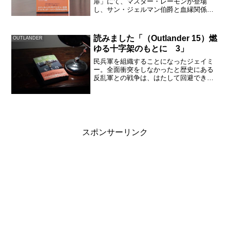
扉」にて、マスター・レーモンが登場
し、サン・ジェルマン伯爵と血縁関係だ
と判明しました。さらにレーモンの血統
はオーラが青いのだと告げます。マスタ
ー・レーモンは、「時の旅人」の中でも
読みました「（Outlander 15）燃
OUTLANDER
群を抜いて情報と時を超えた経...
ゆる十字架のもとに 3」
民兵軍を組織することになったジェイミ
ー。全面衝突をしなかったと歴史にある
反乱軍との戦争は、はたして回避できた
のか？4冊で構成される「燃ゆる十字架の
もとに」の3冊目、半分を過ぎていよいよ
戦争に近づいていきます。OUTLANDER
シリーズ15冊...
スポンサーリンク