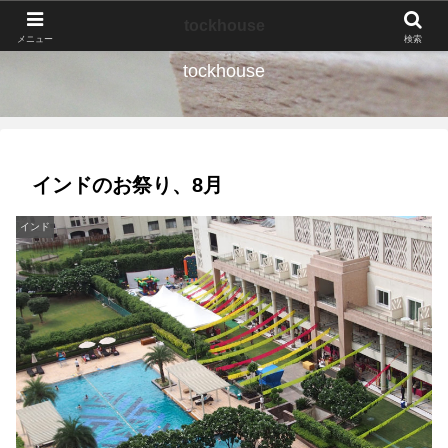
なんの種か、育ててみよう。
tockhouse
メニュー
検索
tockhouse
インドのお祭り、8月
インド