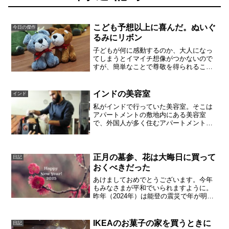
こども予想以上に喜んだ。ぬいぐ
今日の傑作
るみにリボン
子どもが何に感動するのか、大人になっ
てしまうとイマイチ想像がつかないので
すが、簡単なことで尊敬を得られること
があります。コンビニで、おねだりされ
た小さなぬいぐるみ。一度は買わないよ
と突っぱねたのですが、いつのまにか誰
インドの美容室
インド
かに買ってもらったようで...
私がインドで行っていた美容室。そこは
アパートメントの敷地内にある美容室
で、外国人が多く住むアパートメントだ
けれど、さすがに利用してるのはインド
の人ばかりでしたから、最初はドキドキ
しながら入りました。上手な美容師さん
を見つけたので、その人をい...
正月の墓参、花は大晦日に買って
日記
おくべきだった
あけましておめでとうございます。今年
もみなさまが平和でいられますように。
昨年（2024年）は能登の震災で年が明け
ました。日本は大きな災害が多いです
し、1日でも早く復興が進むことを願って
おります。我が家は正月の墓参も無事に
IKEAのお菓子の家を買うときに
日記
お参りできました。し...