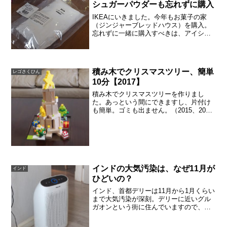
シュガーパウダーも忘れずに購入
IKEAにいきました。今年もお菓子の家
（ジンジャーブレッドハウス）を購入。
忘れずに一緒に購入すべきは、アイシン
グの材料、シュガーパウダーです。ジン
ジャーブレッドハウスのほか、アイシン
グにするシュガーパウダーとサンタさん
などの飾りを購入。アイ...
積み木でクリスマスツリー、簡単
レゴさくひん
10分【2017】
積み木でクリスマスツリーを作りまし
た。あっという間にできますし、片付け
も簡単。ゴミも出ません。（2015、2016
の積み木ツリーはこちら）2017年の積み
木で作ったクリスマスツリーは、レゴの
飾りを足してます。黄色いブロックをリ
ースのように丸...
インドの大気汚染は、なぜ11月が
インド
ひどいの？
インド、首都デリーは11月から1月くらい
まで大気汚染が深刻。デリーに近いグル
ガオンという街に住んでいますので、や
はり大気汚染はひどい。政府からのお達
しで、小学校が休校になったくらいで