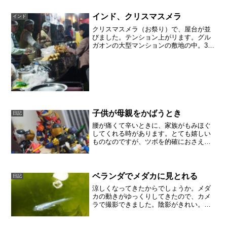
インド、クリスマスメラ
インド
クリスマスメラ（お祭り）で、屋台が並
びました。テンション上がリます。グル
ガオンの大型マンションの敷地の中。30
階建てのマンションが10棟以上で囲んで
いる芝生の上にステージができました。
カラオケか？プロの演奏か？カシミヤや
パシュミナのストール...
子供が母親をかばうとき
日記
腰が痛くて辛いときに、家族がもみほぐ
してくれる時があります。とても嬉しい
ものなのですが、ツボを的確におさえて
もらうと、気持ちよさと同時に痛さもあ
ります。「イタタター！」と嬉しい悲鳴
をあげている私の横で、本を読んでいた
次男。たまりかねたように...
ベランダでメダカに見とれる
日記
涼しくなってきたからでしょうか。メダ
カの動きがゆっくりしてきたので、カメ
ラで撮影できました。陰影がきれい。水
替えしないといけないくらいの青水の濃
さが気になる。。。この子は、ダイヤモ