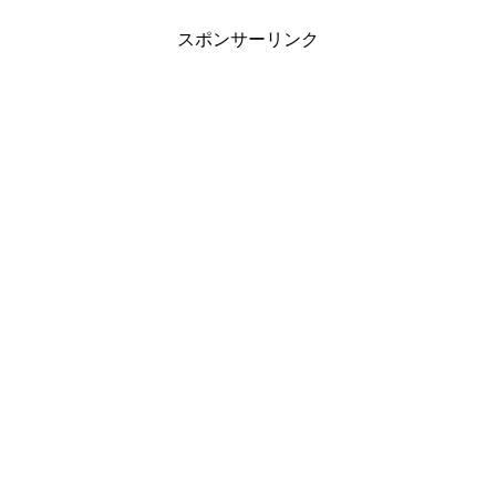
和と人類の永遠の繁栄を願った花...
スポンサーリンク