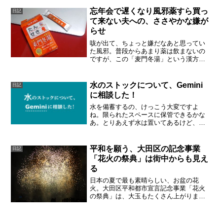
ンドダスト。長めのひれやラメがキレイ
だから、本当は横からも鑑...
忘年会で遅くなり風邪薬すら買っ
日記
て来ない夫への、ささやかな嫌が
らせ
咳が出て、ちょっと嫌だなあと思ってい
た風邪。普段からあまり薬は飲まないの
ですが、この「麦門冬湯」という漢方薬
が1包だけ残っていました。私にはよく効
いたので、夫に外出の帰りに買ってきて
もらおうと思っていました。いつもは約
水のストックについて、Gemini
日記
束通りに帰ってくれる夫...
に相談した！
水を備蓄するの、けっこう大変ですよ
ね。限られたスペースに保管できるかな
あ。とりあえず水は置いてあるけど、交
換の目安はどうなんだろうな。と疑問に
思ったので、我が家の環境を踏まえてAI
に質問してみました。驚くほど具体的に
平和を願う、大田区の記念事業
日記
スッキリまとめてくれまし...
「花火の祭典」は街中からも見え
る
日本の夏で最も素晴らしい、お盆の花
火。大田区平和都市宣言記念事業「花火
の祭典」は、大玉もたくさん上がりま
す。多摩川の川べりまで行けば、空いっ
ぱいの花火を無料で楽しむ事ができま
す。終戦の日の花火です。世界の恒久平