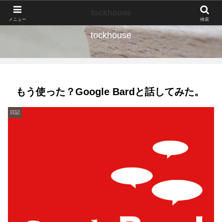
なんの種か、育ててみよう。
tockhouse
メニュー
検索
tockhouse
もう使った？Google Bardと話してみた。
日記