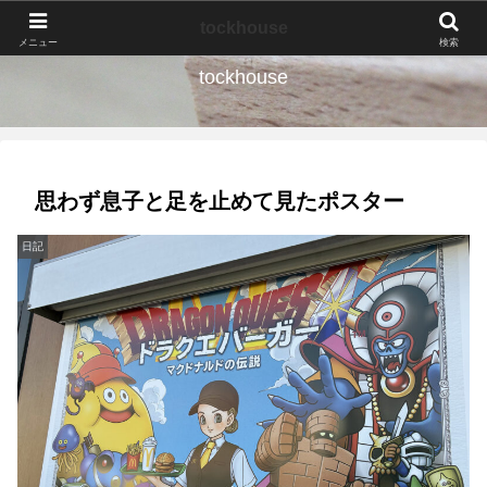
なんの種か、育ててみよう。
tockhouse
メニュー
検索
tockhouse
思わず息子と足を止めて見たポスター
日記