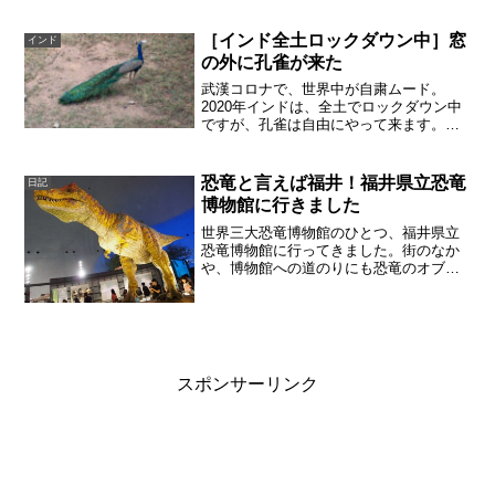
す。もみの木は子供が作ったものを借り
ました。小文字...
［インド全土ロックダウン中］窓
インド
の外に孔雀が来た
武漢コロナで、世界中が自粛ムード。
2020年インドは、全土でロックダウン中
ですが、孔雀は自由にやって来ます。昨
日は隣のアパートメントの敷地にある廃
墟に孔雀がいました。長い尾が立派な
雄。私たちが住むアパートメントの敷地
恐竜と言えば福井！福井県立恐竜
日記
のすぐ外です。窓から見え...
博物館に行きました
世界三大恐竜博物館のひとつ、福井県立
恐竜博物館に行ってきました。街のなか
や、博物館への道のりにも恐竜のオブジ
ェや看板がちらほら見つけられ、博物館
に着くまでに十分にテンションがあがり
ました。わざわざ福井県まで足を伸ばし
たかいもあり、1日疲れき...
スポンサーリンク