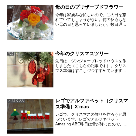
ましたが、ノンチタン、ノンナノ、紫外
線吸収剤不使用のSPF10と、マイルドな
母の日のプリザーブドフラワー
日記
ものです。今日は曇...
今年は家族みな忙しいので、この日を忘
れていてもしょうがない。何の反応もな
い母の日と思っていましたが、数日遅れ
でお花が届きました。とてもうれしいで
す。プリザーブドフラワーのバラ生きて
いるお花は、もちろん綺麗です。プリザ
ーブドフラワーは生花では...
今年のクリスマスツリー
日記
先日は、ジンジャーブレッドハウスを作
りました（こちらの記事です）。クリス
マス準備はすこしづつすすめています。
もともと家にあったツリーも気に入って
いたのですが、子供からの要望があり、
今年は飾れるツリーを買いました。IKEA
にいくと、本物のもみ...
レゴでアルファベット［クリスマ
レゴさくひん
ス準備］X’mas
レゴで、クリスマスの飾りを作ろうと思
っています。レゴでアルファベット
Amazing ABC昨日は雪が降ったので、文
字に雪を積もらせました。「X'mas」と
つくりましたが。エックスは難しいで