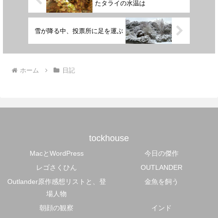
たタライの水温は
雪が降る中、投票所に足を運ぶ
ホーム
日記
tockhouse
MacとWordPress
今日の傑作
レゴさくひん
OUTLANDER
Outlander原作感想リストと、登
金魚を飼う
場人物
朝顔の観察
インド