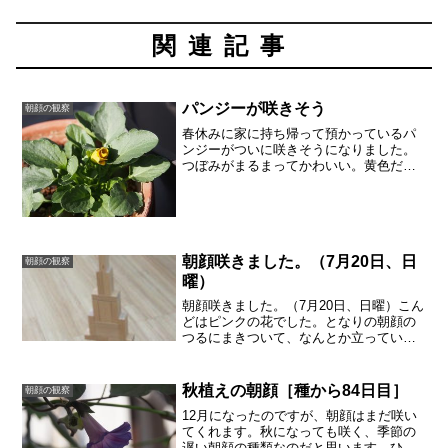
関連記事
パンジーが咲きそう
朝顔の観察
春休みに家に持ち帰って預かっているパ
ンジーがついに咲きそうになりました。
つぼみがまるまってかわいい。黄色だっ
たんだ〜。子供も花が咲きそうになっ
て、うれしそうにしていました。ひと鉢
にひと株じゃないんですね。ふたつの株
が見えます。鉢の中のバラン...
朝顔咲きました。（7月20日、日
朝顔の観察
曜）
朝顔咲きました。（7月20日、日曜）こん
どはピンクの花でした。となりの朝顔の
つるにまきついて、なんとか立っていま
す。先に咲いていた花がしおれて、ガ
ク？が丸くなってきました。これは種に
なるのでしょうか。
秋植えの朝顔［種から84日目］
朝顔の観察
12月になったのですが、朝顔はまだ咲い
てくれます。秋になっても咲く、季節の
遅い朝顔の種類なのだと思います。ひと