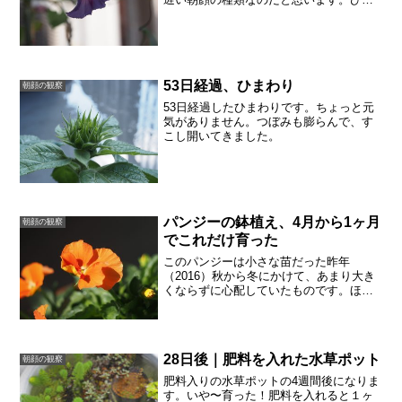
つの鉢に、２種類の朝顔を植えると、長
く花を楽しめるのだと思います。つる
も、まだ伸びていて、巻き付く力も強い
ようです。
53日経過、ひまわり
朝顔の観察
53日経過したひまわりです。ちょっと元
気がありません。つぼみも膨らんで、す
こし開いてきました。
パンジーの鉢植え、4月から1ヶ月
朝顔の観察
でこれだけ育った
このパンジーは小さな苗だった昨年
（2016）秋から冬にかけて、あまり大き
くならずに心配していたものです。ほん
とに花が咲くかな？というくらい育って
いませんでした。学校から子どもが持ち
帰る鉢植えは、枯れてしまうのではない
かとヒヤヒヤします。とこ...
28日後｜肥料を入れた水草ポット
朝顔の観察
肥料入りの水草ポットの4週間後になりま
す。いや〜育った！肥料を入れると１ヶ