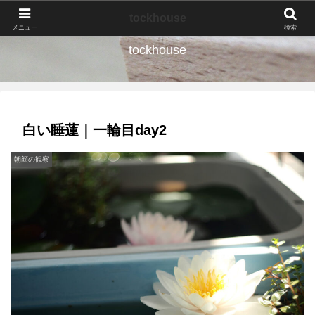
なんの種か、育ててみよう。
tockhouse
メニュー
検索
tockhouse
白い睡蓮｜一輪目day2
朝顔の観察